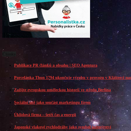
Články
Publikace PR článků a obsahu | SEO Agentura
Porcelánka Thun 1794 ukončuje výrobu v provozu v Klášterci na
Zažijte evropskou uměleckou historii ve středu Berlína
Sociální sítě jako součást marketingu firem
Úklidová firma – šetří čas a energii
Japonské vlakové rychlodráhy jako symbol inženýrství