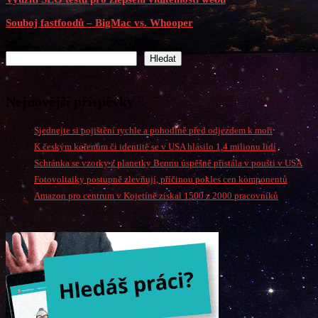
Souboj fastfoodů – BigMac vs. Whooper
Hledat
Hledat
Nejnovější příspěvky
Sjednejte si pojištění rychle a pohodlně před odjezdem k moři
K českým kořenům či identitě se v USA hlásilo 1,4 milionu lidí
Schránka se vzorky z planetky Bennu úspěšně přistála v poušti v USA
Fotovoltaiky postupně zlevňují, příčinou pokles cen komponentů
Amazon pro centrum v Kojetíně získal 1500 z 2000 pracovníků