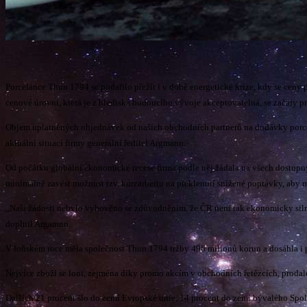
Porcelánce Thun 1794 se podařilo přežít i v době energetické krize, kdy se ceny 
cenové úrovni, která je z hlediska budoucího vývoje akceptovatelná, se začaly
Objem uplatněných objednávek od našich obchodních partnerů na dodávky porcelánu
aktuální situaci firmy generální ředitel Argmann.
Od počátku globální ekonomické recese firma podle něj žádala na všech dostup
minimálně zavést možnost tzv. kurzarbeitu na překlenutí snížené poptávky, aby 
„Naší žádosti nebylo vyhověno se zdůvodněním, že ČR není tak ekonomicky silná
doplnil Argamnn.
V loňském roce měla společnost Thun 1794 tržby 496 milionů korun a dosáhla i pře
Nejvíce zboží se loni, zejména díky promo akcím v obchodních řetězcích, prodal
Dalších 21 procent šlo do zemí Evropské unie, 14 procent do zemí bývalého Spole