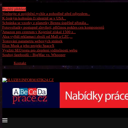
Čtvrtek, 6 srpna 2026
Rychlý přehled
Sjednejte si pojištění rychle a pohodlně před odjezdem...
K českým kořenům či identitě se v USA...
Schránka se vzorky z planetky Bennu úspěšně přistála...
Fotovoltaiky postupně zlevňují, příčinou pokles cen komponentů
Amazon pro centrum v Kojetíně získal 1500 z...
Alza vyřídí reklamaci zboží od Mall a CZC,...
Testování parametru webových stránek
Elon Musk a jeho projekt SpaceX
Využití SEO testu pro zlepšení viditelnosti webu
Souboj fastfoodů – BigMac vs. Whooper
Kontakt