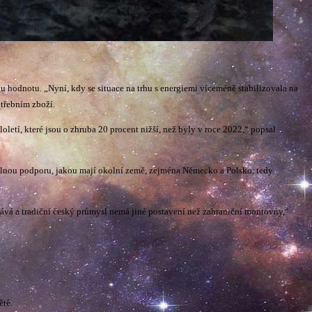
ou hodnotu. „Nyní, kdy se situace na trhu s energiemi víceméně stabilizovala na
třebním zboží.
etí, které jsou o zhruba 20 procent nižší, než byly v roce 2022,“ popsal
elnou podporu, jakou mají okolní země, zejména Německo a Polsko, tedy
vá a tradiční český průmysl nemá jiné postavení než zahraniční montovny,“
ětě.