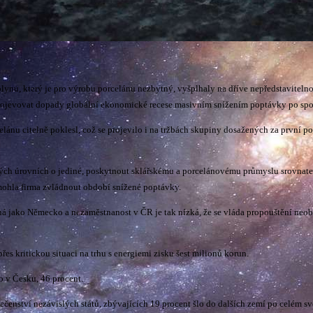
plynu, který je pro výrobu porcelánu nezbytný, vyšplhaly na dříve nepředstaviteln
 projevovat dopady globální ekonomické recese masivním snížením poptávky po spo
 citelně poklesl, což se projevilo i na tržbách skupiny dosažených za první polol
ných úrovních o jediné, poskytnout sklářskému a porcelánovému průmyslu srovnat
mohla firma zvládnout období snížené poptávky.
 jako Německo a nezaměstnanost v ČR je tak nízká, že se vláda propouštění neobá
s kritickou situaci na trhu s energiemi zisku šest milionů korun.
o v Česku, 46 procent.
čenství nezávislých států, zbývajících 19 procent šlo do dalších zemí po celém sv