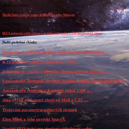
předchozí články
Škoda Auto zvažuje vstup do Thajska nebo Malajsie
další články
IKEA pozoruje větší zájem o použitý nábytek a v ČR dlouhodobě zlevní
Další podobné články
Sjednejte si pojištění rychle a pohodlně před odjezdem...
K českým kořenům či identitě se v USA...
Schránka se vzorky z planetky Bennu úspěšně přistála...
Fotovoltaiky postupně zlevňují, příčinou pokles cen komponentů
Amazon pro centrum v Kojetíně získal 1500 z...
Alza vyřídí reklamaci zboží od Mall a CZC,...
Testování parametru webových stránek
Elon Musk a jeho projekt SpaceX
Využití SEO testu pro zlepšení viditelnosti webu