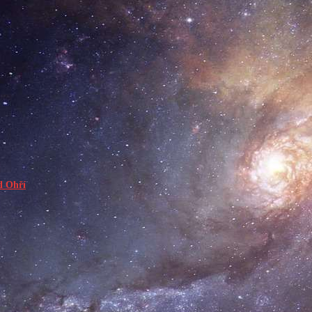
d Ohří