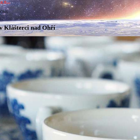
a o...
 Ohří
v Klášterci nad Ohří