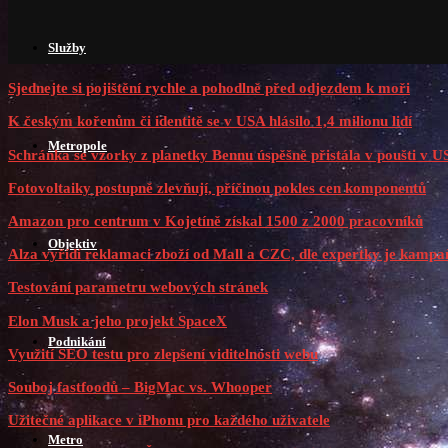
Služby
Sjednejte si pojištění rychle a pohodlně před odjezdem k moři
K českým kořenům či identitě se v USA hlásilo 1,4 milionu lidí
Metropole
Schránka se vzorky z planetky Bennu úspěšně přistála v poušti v 
Fotovoltaiky postupně zlevňují, příčinou pokles cen komponentů
Amazon pro centrum v Kojetíně získal 1500 z 2000 pracovníků
Objektiv
Alza vyřídí reklamaci zboží od Mall a CZC, dle expertky je kampaň
Testování parametru webových stránek
Elon Musk a jeho projekt SpaceX
Podnikání
Využití SEO testu pro zlepšení viditelnosti webu
Souboj fastfoodů – BigMac vs. Whooper
Užitečné aplikace v iPhonu pro každého uživatele
Metro