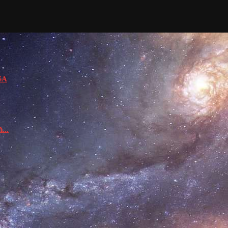
USA
...