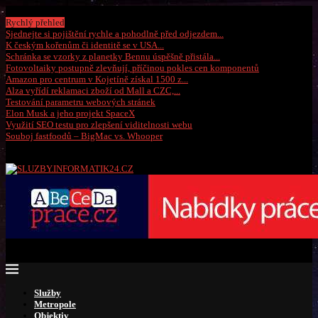
Sobota, 8 srpna 2026
Rychlý přehled
Sjednejte si pojištění rychle a pohodlně před odjezdem...
K českým kořenům či identitě se v USA...
Schránka se vzorky z planetky Bennu úspěšně přistála...
Fotovoltaiky postupně zlevňují, příčinou pokles cen komponentů
Amazon pro centrum v Kojetíně získal 1500 z...
Alza vyřídí reklamaci zboží od Mall a CZC,...
Testování parametru webových stránek
Elon Musk a jeho projekt SpaceX
Využití SEO testu pro zlepšení viditelnosti webu
Souboj fastfoodů – BigMac vs. Whooper
Služby
Metropole
Objektiv