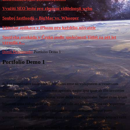
Využití SEO testu pro zlepšení viditelnosti webu
Souboj fastfoodů – BigMac vs. Whooper
Užitečné aplikace v iPhonu pro každého uživatele
Spotřeba avokáda v Česku podle společnosti Titbit za pět let
vzrostla o...
Domů
Photography
Portfolio Demo 1
Portfolio Demo 1
Sed ut perspiciatis unde omnis iste natus error sit voluptatem accusantium
doloremque laudantium, totam rem aperiam, eaque ipsa quae ab illo inventore
veritatis et quasi architecto beatae vitae dicta sunt explicabo. Nemo enim ipsam
luptatem quia voluptas sit aspernatur aut odit aut fugit, sed quia consequuntur
magni dolores eos qui ratione voluptatem sequi nesciunt. Neque porro
quisquam est, qui dolorem ipsum quia dolor sit amet, consectetur, adipisci velit.
I went to the woods because I wished to live deliberately, to front