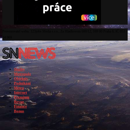
Provozovatel webu: 123jobs Media s.r.o., Za Hládkovem 680/12, 169 00 Praha 6, IČ 053
34 969
Služby
Metropole
Objektiv
Podnikání
Metro
Internet
Premium
Revue
Finance
Bonus