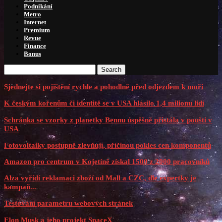
Podnikání
Metro
Internet
Premium
Revue
Finance
Bonus
Search
Sjednejte si pojištění rychle a pohodlně před odjezdem k moři
K českým kořenům či identitě se v USA hlásilo 1,4 milionu lidí
Schránka se vzorky z planetky Bennu úspěšně přistála v poušti v
USA
Fotovoltaiky postupně zlevňují, příčinou pokles cen komponentů
Amazon pro centrum v Kojetíně získal 1500 z 2000 pracovníků
Alza vyřídí reklamaci zboží od Mall a CZC, dle expertky je
kampaň...
Testování parametru webových stránek
Elon Musk a jeho projekt SpaceX