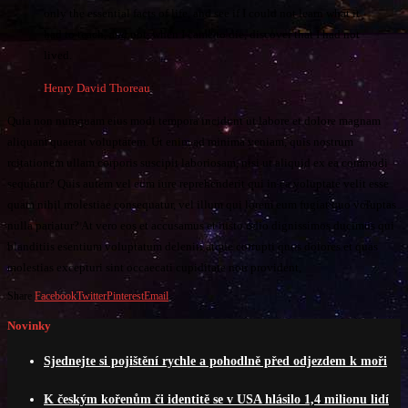
only the essential facts of life, and see if I could not learn what it
had to teach, and not, when I came to die, discover that I had not
lived.
Henry David Thoreau
Quia non numquam eius modi tempora incidunt ut labore et dolore magnam
aliquam quaerat voluptatem. Ut enim ad minima veniam, quis nostrum
rcitationem ullam corporis suscipit laboriosam, nisi ut aliquid ex ea commodi
sequatur? Quis autem vel eum iure reprehenderit qui in ea voluptate velit esse
quam nihil molestiae consequatur, vel illum qui lorem eum fugiat quo voluptas
nulla pariatur? At vero eos et accusamus et iusto odio dignissimos ducimus qui
blanditiis esentium voluptatum deleniti atque corrupti quos dolores et quas
molestias excepturi sint occaecati cupiditate non provident,
Share
Facebook
Twitter
Pinterest
Email
Novinky
Sjednejte si pojištění rychle a pohodlně před odjezdem k moři
K českým kořenům či identitě se v USA hlásilo 1,4 milionu lidí