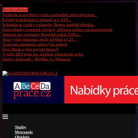
Pátek, 7 srpna 2026
Rychlý přehled
Sjednejte si pojištění rychle a pohodlně před odjezdem...
K českým kořenům či identitě se v USA...
Schránka se vzorky z planetky Bennu úspěšně přistála...
Fotovoltaiky postupně zlevňují, příčinou pokles cen komponentů
Amazon pro centrum v Kojetíně získal 1500 z...
Alza vyřídí reklamaci zboží od Mall a CZC,...
Testování parametru webových stránek
Elon Musk a jeho projekt SpaceX
Využití SEO testu pro zlepšení viditelnosti webu
Souboj fastfoodů – BigMac vs. Whooper
Služby
Metropole
Objektiv