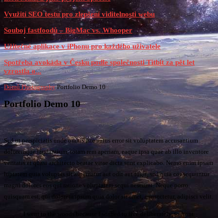
Využití SEO testu pro zlepšení viditelnosti webu
Souboj fastfoodů – BigMac vs. Whooper
Užitečné aplikace v iPhonu pro každého uživatele
Spotřeba avokáda v Česku podle společnosti Titbit za pět let
vzrostla o...
Domů
Photography
Portfolio Demo 10
Portfolio Demo 10
Sed ut perspiciatis unde omnis iste natus error sit voluptatem accusantium
doloremque laudantium, totam rem aperiam, eaque ipsa quae ab illo inventore
veritatis et quasi architecto beatae vitae dicta sunt explicabo. Nemo enim ipsam
luptatem quia voluptas sit aspernatur aut odit aut fugit, sed quia consequuntur
magni dolores eos qui ratione voluptatem sequi nesciunt. Neque porro
quisquam est, qui dolorem ipsum quia dolor sit amet, consectetur, adipisci velit.
I went to the woods because I wished to live deliberately, to front