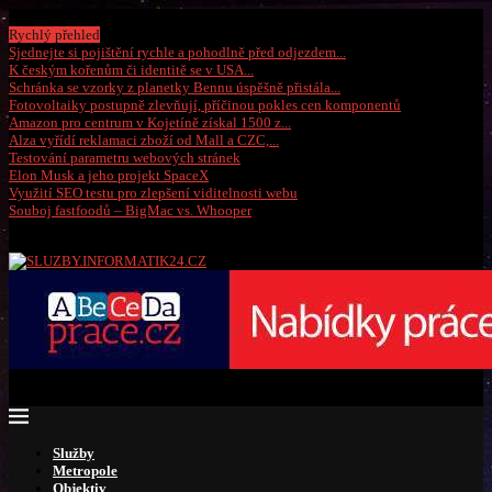
Neděle, 9 srpna 2026
Rychlý přehled
Sjednejte si pojištění rychle a pohodlně před odjezdem...
K českým kořenům či identitě se v USA...
Schránka se vzorky z planetky Bennu úspěšně přistála...
Fotovoltaiky postupně zlevňují, příčinou pokles cen komponentů
Amazon pro centrum v Kojetíně získal 1500 z...
Alza vyřídí reklamaci zboží od Mall a CZC,...
Testování parametru webových stránek
Elon Musk a jeho projekt SpaceX
Využití SEO testu pro zlepšení viditelnosti webu
Souboj fastfoodů – BigMac vs. Whooper
Služby
Metropole
Objektiv