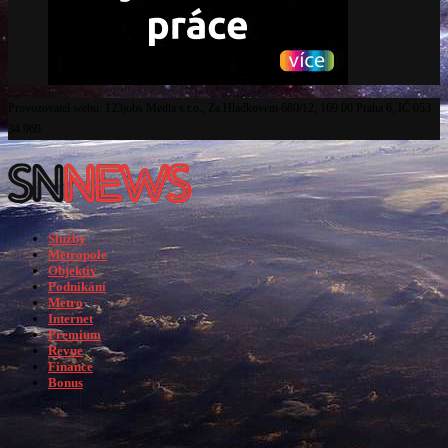
Provozovatel webu: 123jobs Media s.r.o., Za Hládkovem 680/12, 169 00 Praha 6, IČ 053
34 969
Služby
Metropole
Objektiv
Podnikání
Metro
Internet
Premium
Revue
Finance
Bonus