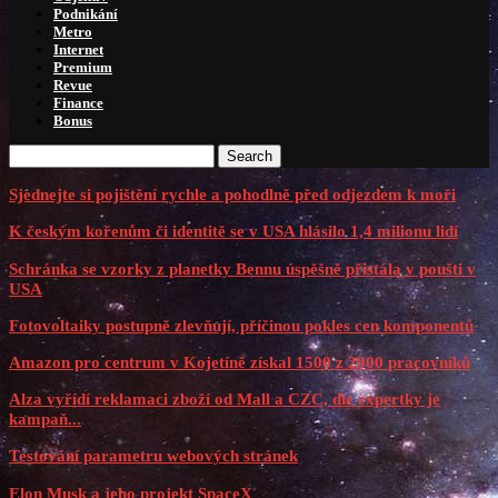
Podnikání
Metro
Internet
Premium
Revue
Finance
Bonus
Search
Sjednejte si pojištění rychle a pohodlně před odjezdem k moři
K českým kořenům či identitě se v USA hlásilo 1,4 milionu lidí
Schránka se vzorky z planetky Bennu úspěšně přistála v poušti v
USA
Fotovoltaiky postupně zlevňují, příčinou pokles cen komponentů
Amazon pro centrum v Kojetíně získal 1500 z 2000 pracovníků
Alza vyřídí reklamaci zboží od Mall a CZC, dle expertky je
kampaň...
Testování parametru webových stránek
Elon Musk a jeho projekt SpaceX