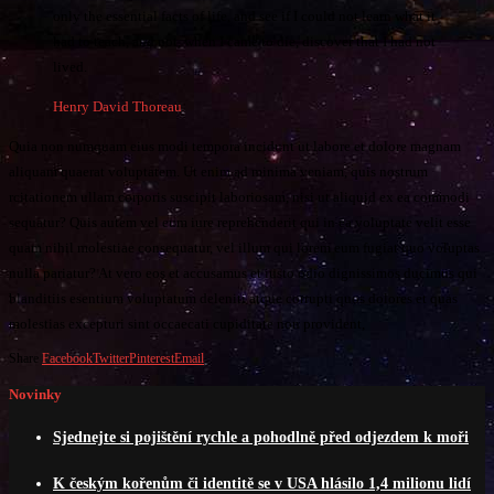
only the essential facts of life, and see if I could not learn what it
had to teach, and not, when I came to die, discover that I had not
lived.
Henry David Thoreau
Quia non numquam eius modi tempora incidunt ut labore et dolore magnam
aliquam quaerat voluptatem. Ut enim ad minima veniam, quis nostrum
rcitationem ullam corporis suscipit laboriosam, nisi ut aliquid ex ea commodi
sequatur? Quis autem vel eum iure reprehenderit qui in ea voluptate velit esse
quam nihil molestiae consequatur, vel illum qui lorem eum fugiat quo voluptas
nulla pariatur? At vero eos et accusamus et iusto odio dignissimos ducimus qui
blanditiis esentium voluptatum deleniti atque corrupti quos dolores et quas
molestias excepturi sint occaecati cupiditate non provident,
Share
Facebook
Twitter
Pinterest
Email
Novinky
Sjednejte si pojištění rychle a pohodlně před odjezdem k moři
K českým kořenům či identitě se v USA hlásilo 1,4 milionu lidí