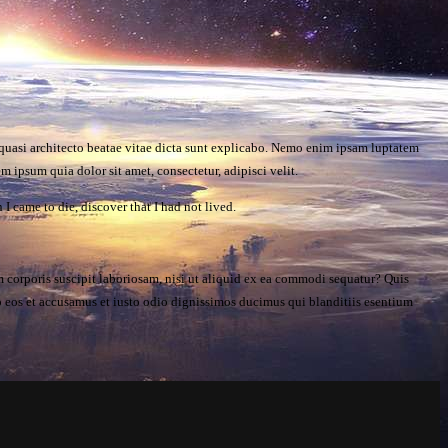
 quasi architecto beatae vitae dicta sunt explicabo. Nemo enim ipsam luptatem
 ipsum quia dolor sit amet, consectetur, adipisci velit.
n I came to die, discover that I had not lived.
orporis suscipit laboriosam, nisi ut aliquid ex ea commodi sequatur? Quis
ro eos et accusamus et iusto odio dignissimos ducimus qui blanditiis esentium