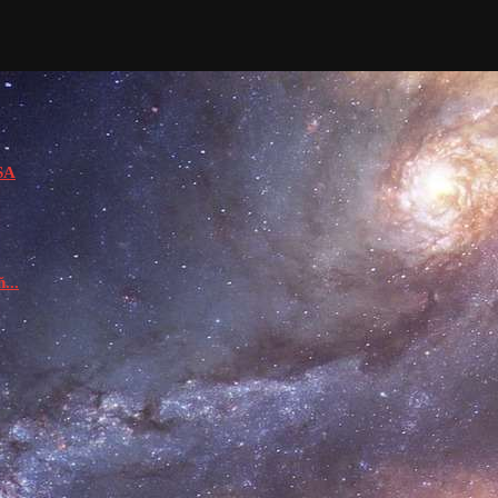
USA
...