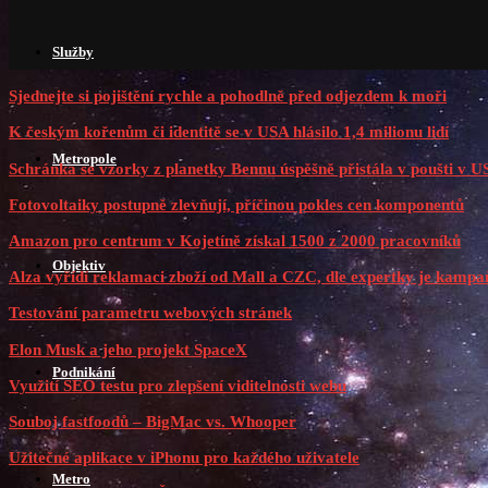
Služby
Sjednejte si pojištění rychle a pohodlně před odjezdem k moři
K českým kořenům či identitě se v USA hlásilo 1,4 milionu lidí
Metropole
Schránka se vzorky z planetky Bennu úspěšně přistála v poušti v 
Fotovoltaiky postupně zlevňují, příčinou pokles cen komponentů
Amazon pro centrum v Kojetíně získal 1500 z 2000 pracovníků
Objektiv
Alza vyřídí reklamaci zboží od Mall a CZC, dle expertky je kampaň
Testování parametru webových stránek
Elon Musk a jeho projekt SpaceX
Podnikání
Využití SEO testu pro zlepšení viditelnosti webu
Souboj fastfoodů – BigMac vs. Whooper
Užitečné aplikace v iPhonu pro každého uživatele
Metro