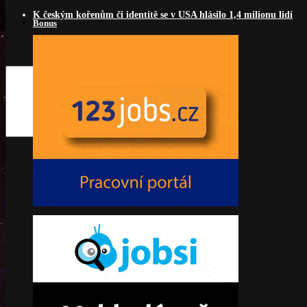
K českým kořenům či identitě se v USA hlásilo 1,4 milionu lidí
Bonus
Search