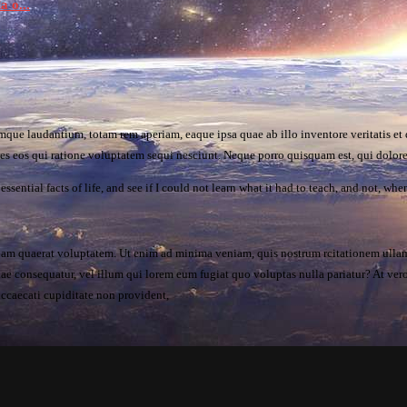
a o...
emque laudantium, totam rem aperiam, eaque ipsa quae ab illo inventore veritatis et
res eos qui ratione voluptatem sequi nesciunt. Neque porro quisquam est, qui dolorem
ssential facts of life, and see if I could not learn what it had to teach, and not, whe
 quaerat voluptatem. Ut enim ad minima veniam, quis nostrum rcitationem ullam c
iae consequatur, vel illum qui lorem eum fugiat quo voluptas nulla pariatur? At ve
occaecati cupiditate non provident,