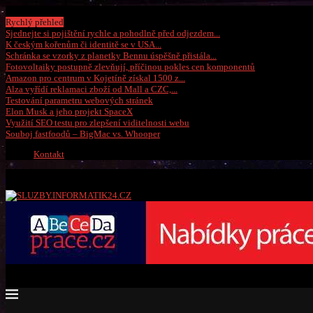
Pátek, 7 srpna 2026
Rychlý přehled
Sjednejte si pojištění rychle a pohodlně před odjezdem...
K českým kořenům či identitě se v USA...
Schránka se vzorky z planetky Bennu úspěšně přistála...
Fotovoltaiky postupně zlevňují, příčinou pokles cen komponentů
Amazon pro centrum v Kojetíně získal 1500 z...
Alza vyřídí reklamaci zboží od Mall a CZC,...
Testování parametru webových stránek
Elon Musk a jeho projekt SpaceX
Využití SEO testu pro zlepšení viditelnosti webu
Souboj fastfoodů – BigMac vs. Whooper
Kontakt