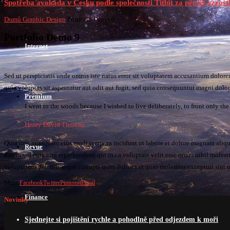
Spotřeba avokáda v Česku podle společnosti Titbit za pět let vzrostl
Domů
Graphic Design
Portfolio Demo 9
Portfolio Demo 9
Internet
Sed ut perspiciatis unde omnis iste natus error sit voluptatem accusantium dolor
quia voluptas sit aspernatur aut odit aut fugit, sed quia consequuntur magni dolo
Premium
I went to the woods because I wished to live deliberately, to front only the e
Henry David Thoreau
Quia non numquam eius modi tempora incidunt ut labore et dolore magnam aliquam
Revue
autem vel eum iure reprehenderit qui in ea voluptate velit esse quam nihil molest
voluptatum deleniti atque corrupti quos dolores et quas molestias excepturi sint 
Share
Facebook
Twitter
Pinterest
Email
Finance
Novinky
Sjednejte si pojištění rychle a pohodlně před odjezdem k moři