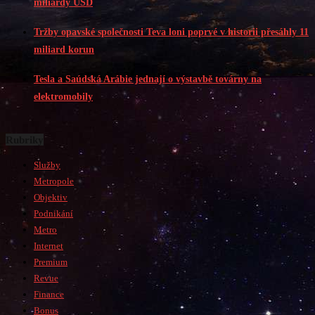
miliardy USD
Tržby opavské společnosti Teva loni poprvé v historii přesáhly 11
miliard korun
Tesla a Saúdská Arábie jednají o výstavbě továrny na
elektromobily
Rubriky
Služby
Metropole
Objektiv
Podnikání
Metro
Internet
Premium
Revue
Finance
Bonus