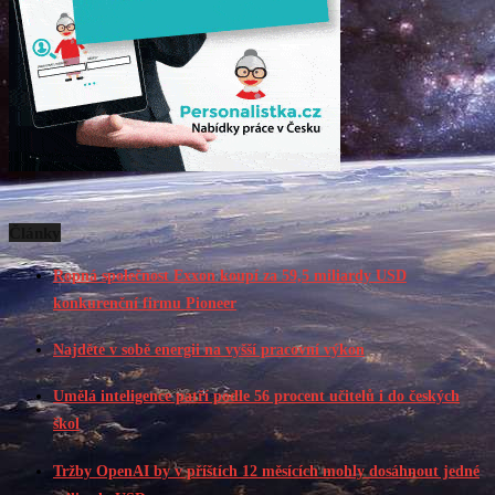
Články
Ropná společnost Exxon koupí za 59,5 miliardy USD
konkurenční firmu Pioneer
Najděte v sobě energii na vyšší pracovní výkon
Umělá inteligence patří podle 56 procent učitelů i do českých
škol
Tržby OpenAI by v příštích 12 měsících mohly dosáhnout jedné