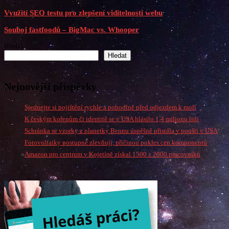
Využití SEO testu pro zlepšení viditelnosti webu
Souboj fastfoodů – BigMac vs. Whooper
Hledat
Hledat
Nejnovější příspěvky
Sjednejte si pojištění rychle a pohodlně před odjezdem k moři
K českým kořenům či identitě se v USA hlásilo 1,4 milionu lidí
Schránka se vzorky z planetky Bennu úspěšně přistála v poušti v USA
Fotovoltaiky postupně zlevňují, příčinou pokles cen komponentů
Amazon pro centrum v Kojetíně získal 1500 z 2000 pracovníků