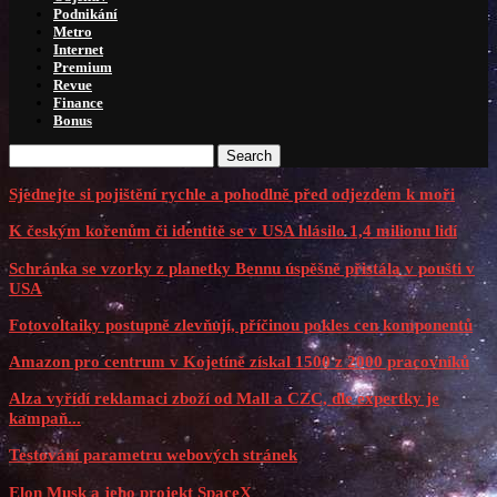
Podnikání
Metro
Internet
Premium
Revue
Finance
Bonus
Search
Sjednejte si pojištění rychle a pohodlně před odjezdem k moři
K českým kořenům či identitě se v USA hlásilo 1,4 milionu lidí
Schránka se vzorky z planetky Bennu úspěšně přistála v poušti v
USA
Fotovoltaiky postupně zlevňují, příčinou pokles cen komponentů
Amazon pro centrum v Kojetíně získal 1500 z 2000 pracovníků
Alza vyřídí reklamaci zboží od Mall a CZC, dle expertky je
kampaň...
Testování parametru webových stránek
Elon Musk a jeho projekt SpaceX