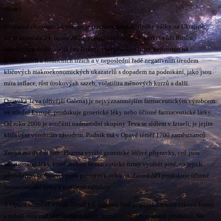
situaci.
Současná ekonomická situace je poznamenaná důsledky války na Ukrajině,
která započala 24. února 2022, včetně souvisejících sankcí vůči Rusku,
narušenými dodavatelskými řetězci, energetickou krizí, nejistotou na
komoditních a finančních trzích a v neposlední řadě negativním trendem
klíčových makroekonomických ukazatelů s dopadem na podnikání, jako jsou
míra inflace, růst úrokových sazeb, volatilita měnových kurzů a další.
Opavská Teva (dřívější Galena) je nejvýznamnějším farmaceutickým výrobcem
ve střední Evropě, produkuje generické léky nebo účinné farmaceutické látky.
Od roku 2006 je součástí nadnárodní skupiny Teva se sídlem v Izraeli, je jejím
klíčovým výrobním závodem. Podnik má v Opavě téměř 1700 zaměstnanců.
Závod má dvě divize: Pharma vyrábí generické léčivé přípravky, což jsou
neoriginální léky, které mohou farmaceutické firmy vyrábět poté, co jejich
původním výrobcům vyprší patentová ochrana. Závod API produkuje účinné
farmaceutické látky a rostlinné extrakty.
V Opavě se ročně vyrobí téměř 1,6 milionu litrů přípravků tekuté lékové formy
a zabalí více než osm miliard tablet, kapslí a tobolek různých produktů. Na