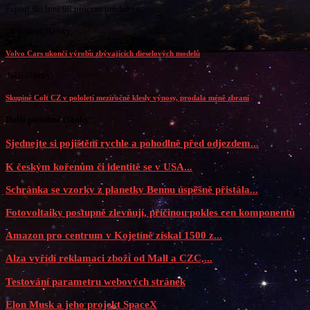
export šlo loni 98 procent produkce.
předchozí články
Volvo Cars ukončí výrobu zbývajících dieselových modelů
další články
Skupině Colt CZ v pololetí meziročně klesly výnosy, prodala méně zbraní
Další podobné články
Sjednejte si pojištění rychle a pohodlně před odjezdem...
K českým kořenům či identitě se v USA...
Schránka se vzorky z planetky Bennu úspěšně přistála...
Fotovoltaiky postupně zlevňují, příčinou pokles cen komponentů
Amazon pro centrum v Kojetíně získal 1500 z...
Alza vyřídí reklamaci zboží od Mall a CZC,...
Testování parametru webových stránek
Elon Musk a jeho projekt SpaceX