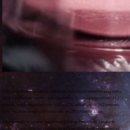
Tržby opavské farmaceutické společnosti Teva Czech Industries za výrobky,
zboží a služby loni poprvé v historii přesáhly 11 miliard korun, činily 11,271
miliardy korun. Meziročně byly vyšší o 1,732 miliardy, tedy 18,2 procenta.
Čistý zisk firmě stoupl o 809,4 milionu na 1,996 miliardy korun.
Teva to uvedla ve výroční zprávě zveřejněné ve Sbírce listin. Uvedla, že
kladného hospodářského výsledku dosáhla navzdory náročné ekonomické