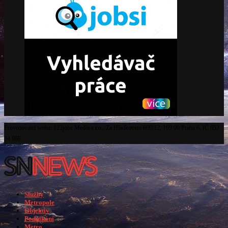
Provozovatel webu: 123jobs Media s.r.o., Za Hládkovem 680/12, 169 00 Praha 6, IČ 053
34 969
Služby
Metropole
Objektiv
Podnikání
Metro