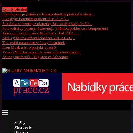
Pátek, 7 srpna 2026
Rychlý přehled
Sjednejte si pojištění rychle a pohodlně před odjezdem...
K českým kořenům či identitě se v USA...
Schránka se vzorky z planetky Bennu úspěšně přistála...
Fotovoltaiky postupně zlevňují, příčinou pokles cen komponentů
Amazon pro centrum v Kojetíně získal 1500 z...
Alza vyřídí reklamaci zboží od Mall a CZC,...
Testování parametru webových stránek
Elon Musk a jeho projekt SpaceX
Využití SEO testu pro zlepšení viditelnosti webu
Souboj fastfoodů – BigMac vs. Whooper
Služby
Metropole
Objektiv