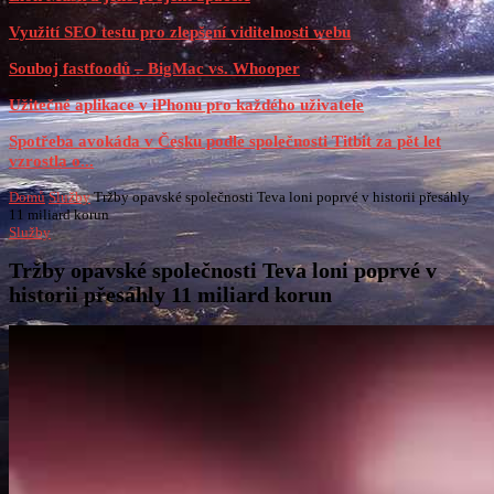
Využití SEO testu pro zlepšení viditelnosti webu
Souboj fastfoodů – BigMac vs. Whooper
Užitečné aplikace v iPhonu pro každého uživatele
Spotřeba avokáda v Česku podle společnosti Titbit za pět let
vzrostla o...
Domů
Služby
Tržby opavské společnosti Teva loni poprvé v historii přesáhly
11 miliard korun
Služby
Tržby opavské společnosti Teva loni poprvé v
historii přesáhly 11 miliard korun