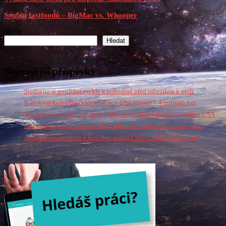
Souboj fastfoodů – BigMac vs. Whooper
Hledat
Hledat
Nejnovější příspěvky
Sjednejte si pojištění rychle a pohodlně před odjezdem k moři
K českým kořenům či identitě se v USA hlásilo 1,4 milionu lidí
Schránka se vzorky z planetky Bennu úspěšně přistála v poušti v USA
Fotovoltaiky postupně zlevňují, příčinou pokles cen komponentů
Amazon pro centrum v Kojetíně získal 1500 z 2000 pracovníků