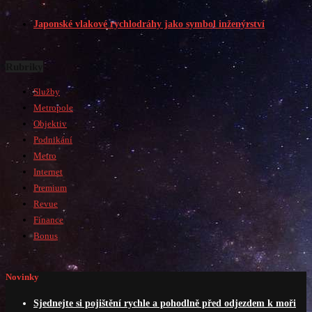
Japonské vlakové rychlodráhy jako symbol inženýrství
Rubriky
Služby
Metropole
Objektiv
Podnikání
Metro
Internet
Premium
Revue
Finance
Bonus
Novinky
Sjednejte si pojištění rychle a pohodlně před odjezdem k moři