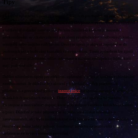
Tipy
Efektivní uplatnění v práci je klíčovým faktorem pro úspěch na pracovním trhu.
Existuje několik užitečných tipů, které mohou pomoci zvýšit šance na nalezení
a udržení si dobrého zaměstnání. Prvním důležitým krokem je neustálé
zdokonalování svých dovedností a znalostí prostřednictvím odborných kurzů,
seminářů nebo dalšího vzdělávání. Druhým tipem je aktivní zapojení se do
profesních sítí a budování kontaktů ve svém oboru. Tímto způsobem lze zjistit
nové pracovní příležitosti, sdílet informace a navázat spolupráci s lidmi, kteří
mají podobné cíle.
Dalším užitečným tipem pro efektivní uplatnění v práci je správné vyhledávání
zaměstnanosti. Je důležité být aktivní při hledání nových pracovních
příležitostí a pravidelně sledovat
inzerce práce
na specializovaných webových
stránkách či sociálních médiích. Dobré cvičení také spočívá ve psaném
životopise a motivačním dopise, které jsou dobrou vizitkou každého uchazeče
o práci. Důležité je také připravit se na pohovor a získat informace o
zaměstnavateli, aby bylo možné ukázat svůj zájem a znalosti v daném oboru. S
těmito tipy může každý jedinec dosáhnout úspěchu na pracovním trhu a
uplatnit se ve svém vybraném povolání.