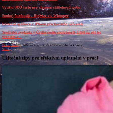
Využití SEO testu pro zlepšení viditelnosti webu
Souboj fastfoodů – BigMac vs. Whooper
Užitečné aplikace v iPhonu pro každého uživatele
Spotřeba avokáda v Česku podle společnosti Titbit za pět let
vzrostla o...
Domů
Služby
Užitečné tipy pro efektivní uplatnění v práci
Služby
Užitečné tipy pro efektivní uplatnění v práci