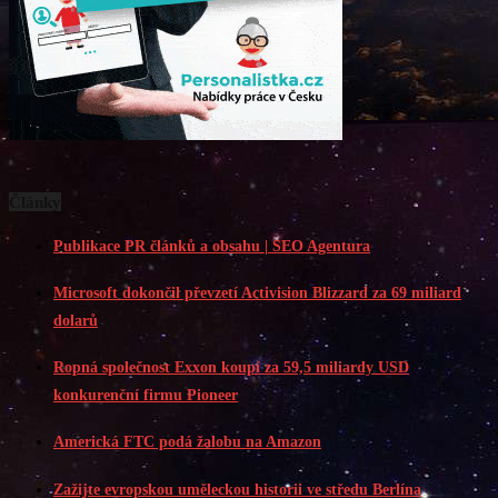
Články
Publikace PR článků a obsahu | SEO Agentura
Microsoft dokončil převzetí Activision Blizzard za 69 miliard
dolarů
Ropná společnost Exxon koupí za 59,5 miliardy USD
konkurenční firmu Pioneer
Americká FTC podá žalobu na Amazon
Zažijte evropskou uměleckou historii ve středu Berlína