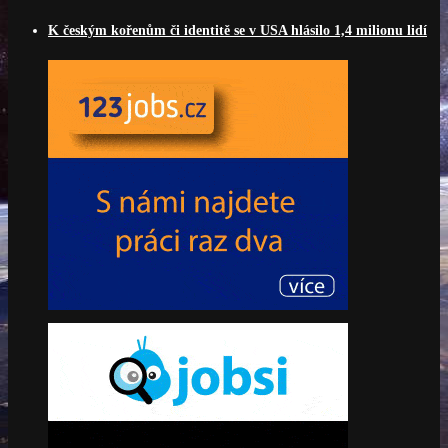
K českým kořenům či identitě se v USA hlásilo 1,4 milionu lidí