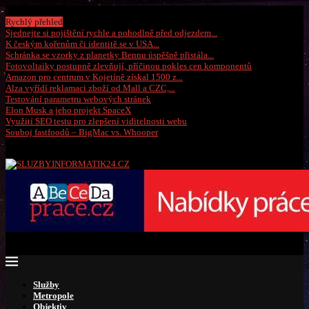
Pátek, 7 srpna 2026
Rychlý přehled
Sjednejte si pojištění rychle a pohodlně před odjezdem...
K českým kořenům či identitě se v USA...
Schránka se vzorky z planetky Bennu úspěšně přistála...
Fotovoltaiky postupně zlevňují, příčinou pokles cen komponentů
Amazon pro centrum v Kojetíně získal 1500 z...
Alza vyřídí reklamaci zboží od Mall a CZC,...
Testování parametru webových stránek
Elon Musk a jeho projekt SpaceX
Využití SEO testu pro zlepšení viditelnosti webu
Souboj fastfoodů – BigMac vs. Whooper
Služby
Metropole
Objektiv