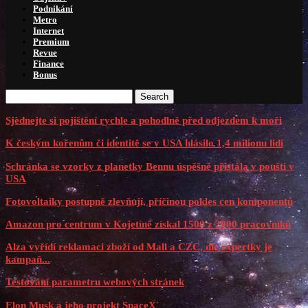
Podnikání
Metro
Internet
Premium
Revue
Finance
Bonus
Search
Sjednejte si pojištění rychle a pohodlně před odjezdem k moři
K českým kořenům či identitě se v USA hlásilo 1,4 milionu lidí
Schránka se vzorky z planetky Bennu úspěšně přistála v poušti v
USA
Fotovoltaiky postupně zlevňují, příčinou pokles cen komponentů
Amazon pro centrum v Kojetíně získal 1500 z 2000 pracovníků
Alza vyřídí reklamaci zboží od Mall a CZC, dle expertky je
kampaň...
Testování parametru webových stránek
Elon Musk a jeho projekt SpaceX