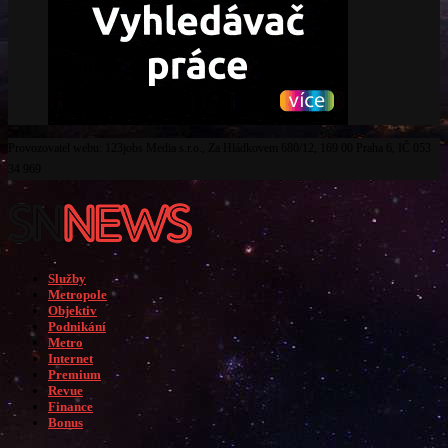
Provozovatel webu: 123jobs Media s.r.o., Za Hládkovem 680/12, 169 00 Praha 6, IČ 053
34 969
Služby
Metropole
Objektiv
Podnikání
Metro
Internet
Premium
Revue
Finance
Bonus