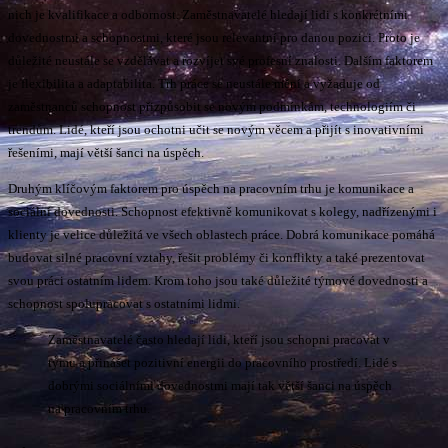
nich je kvalifikace a odbornost. Zaměstnavatelé hledají lidi s konkrétními
dovednostmi a schopnostmi, které jsou relevantní pro danou pozici. Proto je
důležité neustále se vzdělávat a rozvíjet své profesní znalosti. Dalším faktorem
je flexibilita a adaptabilita. Trh práce se neustále mění a vyžaduje od
zaměstnanců schopnost přizpůsobit se novým podmínkám, technologiím či
trendům. Lidé, kteří jsou ochotni učit se novým věcem a přijít s inovativními
řešeními, mají větší šanci na úspěch.
Druhým klíčovým faktorem pro úspěch na pracovním trhu je komunikace a
sociální dovednosti. Schopnost efektivně komunikovat s kolegy, nadřízenými i
klienty je velice důležitá ve všech oblastech práce. Dobrá komunikace pomáhá
budovat silné pracovní vztahy, řešit problémy či konflikty a také prezentovat
svou práci ostatním lidem. Krom toho jsou také důležité týmové dovednosti a
schopnost spolupracovat s ostatními lidmi.
Zaměstnavatelé často hledají lidi, kteří jsou schopni pracovat v
týmu a přinášet pozitivní energii do pracovního prostředí. Lidé s
dobrými sociálními dovednostmi mají tak větší šanci na úspěch
na pracovním trhu.