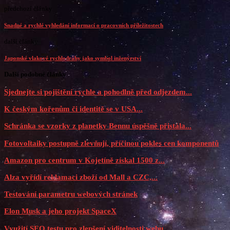
předchozí články
Snadné a rychlé vyhledání informací o pracovních příležitostech
další články
Japonské vlakové rychlodráhy jako symbol inženýrství
Další podobné články
Sjednejte si pojištění rychle a pohodlně před odjezdem...
K českým kořenům či identitě se v USA...
Schránka se vzorky z planetky Bennu úspěšně přistála...
Fotovoltaiky postupně zlevňují, příčinou pokles cen komponentů
Amazon pro centrum v Kojetíně získal 1500 z...
Alza vyřídí reklamaci zboží od Mall a CZC,...
Testování parametru webových stránek
Elon Musk a jeho projekt SpaceX
Využití SEO testu pro zlepšení viditelnosti webu