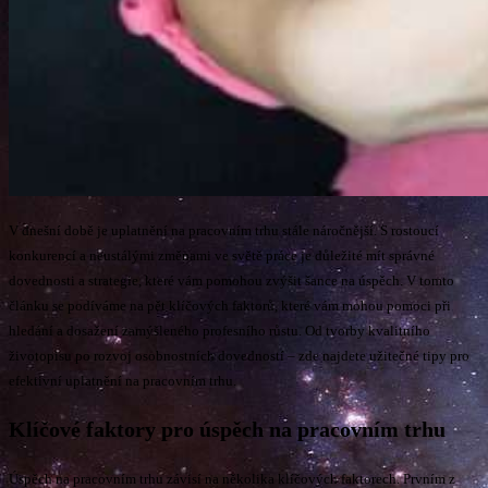
V dnešní době je uplatnění na pracovním trhu stále náročnější. S rostoucí
konkurencí a neustálými změnami ve světě práce je důležité mít správné
dovednosti a strategie, které vám pomohou zvýšit šance na úspěch. V tomto
článku se podíváme na pět klíčových faktorů, které vám mohou pomoci při
hledání a dosažení zamýšleného profesního růstu. Od tvorby kvalitního
životopisu po rozvoj osobnostních dovedností – zde najdete užitečné tipy pro
efektivní uplatnění na pracovním trhu.
Klíčové faktory pro úspěch na pracovním trhu
Úspěch na pracovním trhu závisí na několika klíčových faktorech. Prvním z