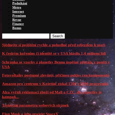
Podnikání
Metro
Internet
Premium
Revue
Finance
Bonus
Search
Sjednejte si pojištění rychle a pohodlně před odjezdem k moři
K českým kořenům či identitě se v USA hlásilo 1,4 milionu lidí
Schránka se vzorky z planetky Bennu úspěšně přistála v poušti v
USA
Fotovoltaiky postupně zlevňují, příčinou pokles cen komponentů
Amazon pro centrum v Kojetíně získal 1500 z 2000 pracovníků
Alza vyřídí reklamaci zboží od Mall a CZC, dle expertky je
kampaň...
Testování parametru webových stránek
Elon Musk a jeho projekt SpaceX