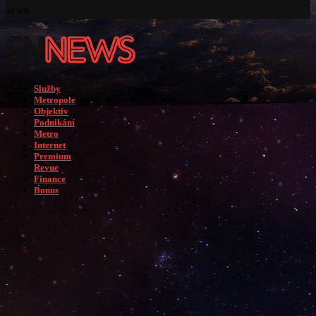
34 969
Služby
Metropole
Objektiv
Podnikání
Metro
Internet
Premium
Revue
Finance
Bonus