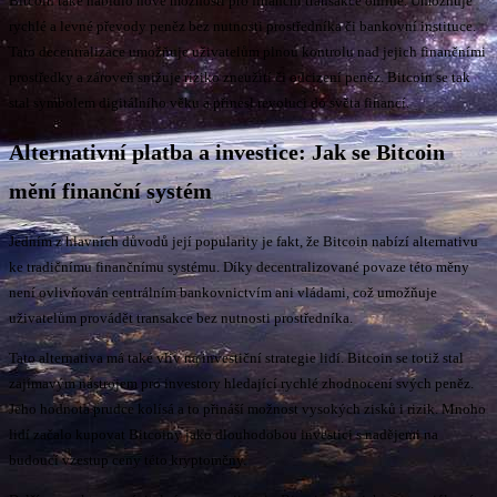
Bitcoin také nabídlo nové možnosti pro finanční transakce online. Umožňuje
rychlé a levné převody peněz bez nutnosti prostředníka či bankovní instituce.
Tato decentralizace umožňuje uživatelům plnou kontrolu nad jejich finančními
prostředky a zároveň snižuje riziko zneužití či odcizení peněz. Bitcoin se tak
stal symbolem digitálního věku a přinesl revoluci do světa financí.
Alternativní platba a investice: Jak se Bitcoin
mění finanční systém
Jedním z hlavních důvodů její popularity je fakt, že Bitcoin nabízí alternativu
ke tradičnímu finančnímu systému. Díky decentralizované povaze této měny
není ovlivňován centrálním bankovnictvím ani vládami, což umožňuje
uživatelům provádět transakce bez nutnosti prostředníka.
Tato alternativa má také vliv na investiční strategie lidí. Bitcoin se totiž stal
zajímavým nástrojem pro investory hledající rychlé zhodnocení svých peněz.
Jeho hodnota prudce kolísá a to přináší možnost vysokých zisků i rizik. Mnoho
lidí začalo kupovat Bitcoiny jako dlouhodobou investici s nadějemi na
budoucí vzestup ceny této kryptoměny.