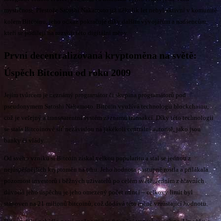
mystičnost. Přestože Satoshi Nakamoto již několik let nebyl aktivní v komunitě
kolem Bitcoinu, jeho odkaz pokračuje díky dalším vývojářům a nadšencům,
kteří se podílejí na rozvoji této digitální měny.
První decentralizovaná kryptoměna na světě:
Úspěch Bitcoinu od roku 2009
Jejím tvůrcem je neznámý programátor či skupina programátorů pod
pseudonymem Satoshi Nakamoto. Bitcoin využívá technologii blockchainu,
což je veřejný a transparentní systém záznamu transakcí. Díky této technologii
se stala Bitcoinové síť nezávislou na jakékoli centrální autoritě, jako jsou
banky či vlády.
Od svého vzniku si Bitcoin získal velkou popularitu a stal se jednou z
nejúspěšnějších kryptoměn na trhu. Jeho hodnota postupně rostla a přilákala
pozornost investorů i běžných uživatelů po celém světě. Jedním z hlavních
důvodů jeho úspěchu je jeho omezený počet mincí – celkový limit byl
stanoven na 21 milionů bitcoinů, což dodává této měně vzrůstající hodnotu.