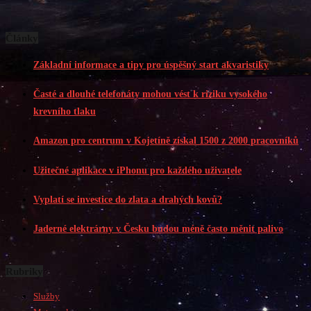
Články
Základní informace a tipy pro úspěšný start akvaristiky
Časté a dlouhé telefonáty mohou vést k riziku vysokého
krevního tlaku
Amazon pro centrum v Kojetíně získal 1500 z 2000 pracovníků
Užitečné aplikace v iPhonu pro každého uživatele
Vyplatí se investice do zlata a drahých kovů?
Jaderné elektrárny v Česku budou méně často měnit palivo
Rubriky
Služby