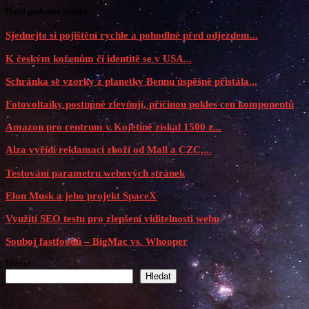
Další podobné články
Sjednejte si pojištění rychle a pohodlně před odjezdem...
K českým kořenům či identitě se v USA...
Schránka se vzorky z planetky Bennu úspěšně přistála...
Fotovoltaiky postupně zlevňují, příčinou pokles cen komponentů
Amazon pro centrum v Kojetíně získal 1500 z...
Alza vyřídí reklamaci zboží od Mall a CZC,...
Testování parametru webových stránek
Elon Musk a jeho projekt SpaceX
Využití SEO testu pro zlepšení viditelnosti webu
Souboj fastfoodů – BigMac vs. Whooper
Hledat
Hledat