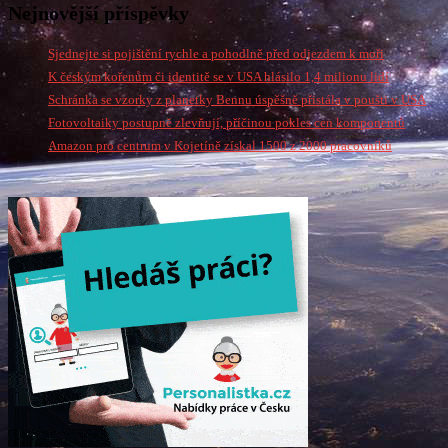
Nejnovější příspěvky
Sjednejte si pojištění rychle a pohodlně před odjezdem k moři
K českým kořenům či identitě se v USA hlásilo 1,4 milionu lidí
Schránka se vzorky z planetky Bennu úspěšně přistála v poušti v USA
Fotovoltaiky postupně zlevňují, příčinou pokles cen komponentů
Amazon pro centrum v Kojetíně získal 1500 z 2000 pracovníků