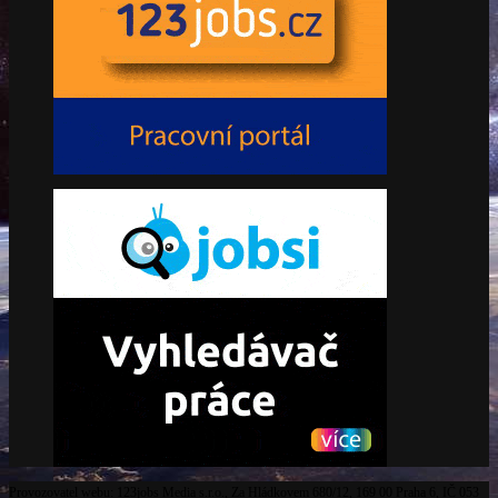
Provozovatel webu: 123jobs Media s.r.o., Za Hládkovem 680/12, 169 00 Praha 6, IČ 053