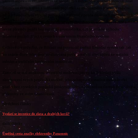
Dalším aspektem zmínitelným ve spojitosti s Bitcoinem je jeho potenciál zmít
financemi třetich stran a snižování poplatků za mezinárodní platby. Tradiční
banky často účtujú vysoké poplatky za převody penĕz do jiných zemĕpisných
oblastí, což může být pro uživatele nevýhodné. Bitcoin umožňuje rychlé a
levné převody penĕz bez nutnosti prostředníka, což je velkou výhodou
zejména pro lidi žijící v zemích s omezením finančního systému.
Celkově lze tedy říci, že Bitcoin má potenciál změnit finanční systém tak, jak
ho známe dnes. Jeho decentralizovaná povaha nabízí alternativu ke státním
měnám a tradičním bankovním institucím.
Zároveň se stal atraktivní investiční možností pro ty, kteří hledají vyšší
zhodnocení svých peněz. A konečně, jeho schopnost usnadnit mezinárodní
platby bez vysokých poplatků poskytuje uživatelům novou úroveň flexibility a
efektivity ve svém financování.
předchozí články
Vyplatí se investice do zlata a drahých kovů?
další články
Úspěšná cesta značky elektroniky Panasonic