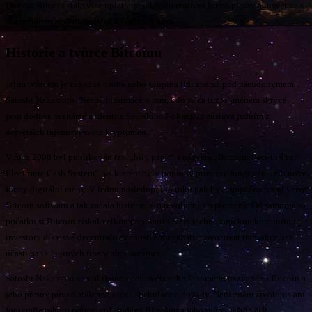
Dnes se Bitcoin stále více uplatňuje jako alternativní forma platby a investice s
potenciálem změnit tradiční finanční systém.
Historie a tvůrce Bitcoinu
Jejím tvůrcem je záhadná osoba nebo skupina lidí známá pod pseudonymem
Satoshi Nakamoto. Přesné informace o tom, kdo se za tímto jménem skrývá,
jsou dodnes neznámé a identita Satoshiho Nakamota zůstává jedním z
největších tajemství světa kryptoměn.
V roce 2008 byl publikován tzv. „bílý papír“ s názvem „Bitcoin: Peer-to-Peer
Electronic Cash System“, ve kterém byly popsány principy fungování této nové
formy digitální měny. V lednu následujícího roku pak byla spuštěna první verze
Bitcoin softwaru a tak začala historie této revoluční kryptoměny. Od samotného
počátku si Bitcoin získal velkou popularitu mezi technologickou komunitou i
investory díky své decentralizovanosti a možnosti provozovat transakce bez
účasti bank či jiných finančních institucí.
Satoshi Nakamoto se stal ikonou celosvětového fenoménu nazvaného Bitcoin a
jeho přesný původ stále vyvolává spekulace a dohady. Není znám životopis ani
fotografie tohoto tvůrce, což dodává Bitcoinu a jeho tvůrci ještě větší