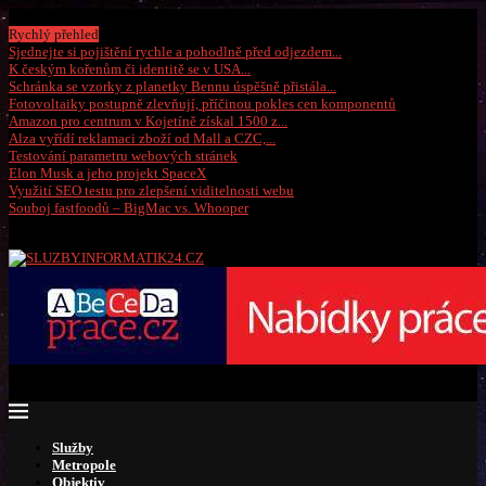
Sobota, 8 srpna 2026
Rychlý přehled
Sjednejte si pojištění rychle a pohodlně před odjezdem...
K českým kořenům či identitě se v USA...
Schránka se vzorky z planetky Bennu úspěšně přistála...
Fotovoltaiky postupně zlevňují, příčinou pokles cen komponentů
Amazon pro centrum v Kojetíně získal 1500 z...
Alza vyřídí reklamaci zboží od Mall a CZC,...
Testování parametru webových stránek
Elon Musk a jeho projekt SpaceX
Využití SEO testu pro zlepšení viditelnosti webu
Souboj fastfoodů – BigMac vs. Whooper
Služby
Metropole
Objektiv