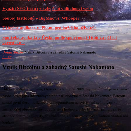
Využití SEO testu pro zlepšení viditelnosti webu
Souboj fastfoodů – BigMac vs. Whooper
Užitečné aplikace v iPhonu pro každého uživatele
Spotřeba avokáda v Česku podle společnosti Titbit za pět let
vzrostla o...
Domů
Služby
Vznik Bitcoinu a záhadný Satoshi Nakamoto
Služby
Vznik Bitcoinu a záhadný Satoshi Nakamoto
Bitcoin je digitální měna, která vznikla v roce 2009. Jejím tvůrcem je neznámá
osoba či skupina lidí známých pod pseudonymem Satoshi Nakamoto. Bitcoin
se stal první decentralizovanou kryptoměnou na světě a od svého vzniku
zaznamenal obrovský růst popularity i hodnoty. Jeho hlavním principem je
absence centrální autority, což znamená, že není ovlivňován žádnou vládou ani
bankou.