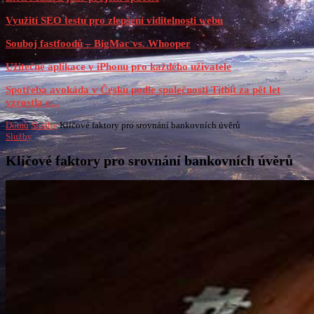
Využití SEO testu pro zlepšení viditelnosti webu
Souboj fastfoodů – BigMac vs. Whooper
Užitečné aplikace v iPhonu pro každého uživatele
Spotřeba avokáda v Česku podle společnosti Titbit za pět let
vzrostla o...
Domů
Služby
Klíčové faktory pro srovnání bankovních úvěrů
Služby
Klíčové faktory pro srovnání bankovních úvěrů