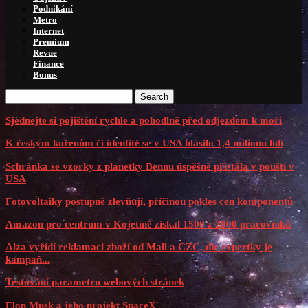
Podnikání
Metro
Internet
Premium
Revue
Finance
Bonus
Search
Sjednejte si pojištění rychle a pohodlně před odjezdem k moři
K českým kořenům či identitě se v USA hlásilo 1,4 milionu lidí
Schránka se vzorky z planetky Bennu úspěšně přistála v poušti v
USA
Fotovoltaiky postupně zlevňují, příčinou pokles cen komponentů
Amazon pro centrum v Kojetíně získal 1500 z 2000 pracovníků
Alza vyřídí reklamaci zboží od Mall a CZC, dle expertky je
kampaň...
Testování parametru webových stránek
Elon Musk a jeho projekt SpaceX