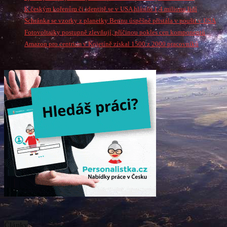
K českým kořenům či identitě se v USA hlásilo 1,4 milionu lidí
Schránka se vzorky z planetky Bennu úspěšně přistála v poušti v USA
Fotovoltaiky postupně zlevňují, příčinou pokles cen komponentů
Amazon pro centrum v Kojetíně získal 1500 z 2000 pracovníků
Články