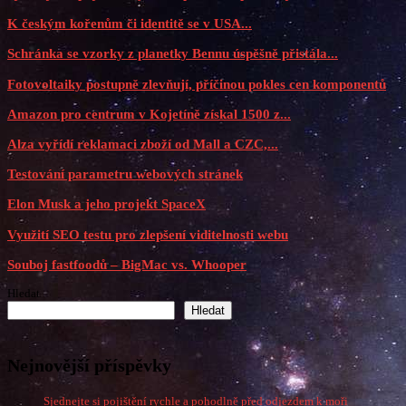
K českým kořenům či identitě se v USA...
Schránka se vzorky z planetky Bennu úspěšně přistála...
Fotovoltaiky postupně zlevňují, příčinou pokles cen komponentů
Amazon pro centrum v Kojetíně získal 1500 z...
Alza vyřídí reklamaci zboží od Mall a CZC,...
Testování parametru webových stránek
Elon Musk a jeho projekt SpaceX
Využití SEO testu pro zlepšení viditelnosti webu
Souboj fastfoodů – BigMac vs. Whooper
Hledat
Hledat
Nejnovější příspěvky
Sjednejte si pojištění rychle a pohodlně před odjezdem k moři