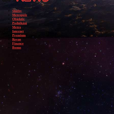
Služby
Metropole
Objektiv
Podnikání
Metro
Internet
Premium
Revue
Finance
Bonus