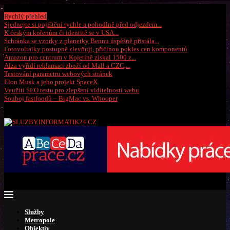
Sobota, 8 srpna 2026
Rychlý přehled
Sjednejte si pojištění rychle a pohodlně před odjezdem...
K českým kořenům či identitě se v USA...
Schránka se vzorky z planetky Bennu úspěšně přistála...
Fotovoltaiky postupně zlevňují, příčinou pokles cen komponentů
Amazon pro centrum v Kojetíně získal 1500 z...
Alza vyřídí reklamaci zboží od Mall a CZC,...
Testování parametru webových stránek
Elon Musk a jeho projekt SpaceX
Využití SEO testu pro zlepšení viditelnosti webu
Souboj fastfoodů – BigMac vs. Whooper
Služby
Metropole
Objektiv