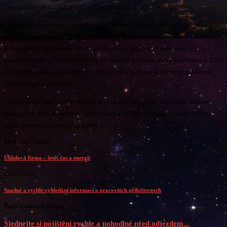
ohrožení svých dalších finančních povinností.
Dalším důležitým aspektem při výběru nejlepšího bankovního úvěru je také
provést si podrobnou analýzu jednotlivých podmínek u jednotlivých bank. Je
dobré zjistit například možnosti předčasného splacení či refinancování, což
může být velmi využiteľná funkce pro klienty s vyšším přebytkem financí. Dále
by neměly uniknout pozornosti ani recenze a hodnocení samotných klientů
tuto konkrétnu poptávku.
V neposlední řadě je také vhodné se poradit s odborníky, kteří vám mohou
poskytnout další informace a rady ohledně výběru nejlepšího bankovního
úvěru pro vaše individuální potřeby.
předchozí články
Úklidová firma – šetří čas a energii
další články
Snadné a rychlé vyhledání informací o pracovních příležitostech
Další podobné články
Sjednejte si pojištění rychle a pohodlně před odjezdem...