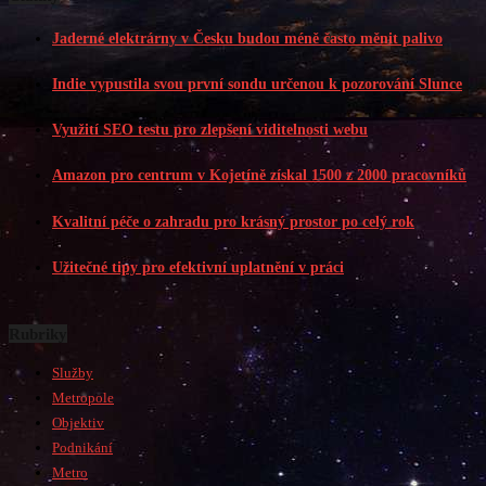
Jaderné elektrárny v Česku budou méně často měnit palivo
Indie vypustila svou první sondu určenou k pozorování Slunce
Využití SEO testu pro zlepšení viditelnosti webu
Amazon pro centrum v Kojetíně získal 1500 z 2000 pracovníků
Kvalitní péče o zahradu pro krásný prostor po celý rok
Užitečné tipy pro efektivní uplatnění v práci
Rubriky
Služby
Metropole
Objektiv
Podnikání
Metro