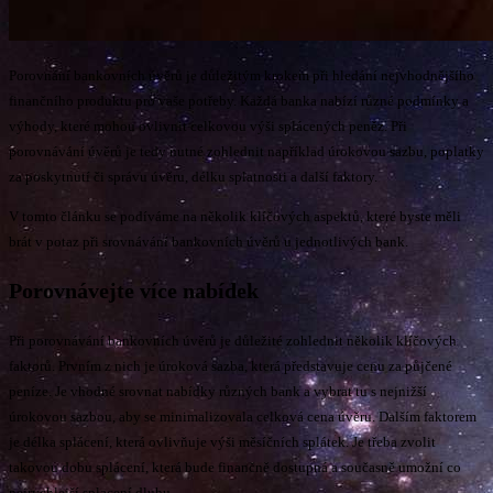
Porovnání bankovních úvěrů je důležitým krokem při hledání nejvhodnějšího
finančního produktu pro vaše potřeby. Každá banka nabízí různé podmínky a
výhody, které mohou ovlivnit celkovou výši splácených peněz. Při
porovnávání úvěrů je tedy nutné zohlednit například úrokovou sazbu, poplatky
za poskytnutí či správu úvěru, délku splatnosti a další faktory.
V tomto článku se podíváme na několik klíčových aspektů, které byste měli
brát v potaz při srovnávání bankovních úvěrů u jednotlivých bank.
Porovnávejte více nabídek
Při porovnávání bankovních úvěrů je důležité zohlednit několik klíčových
faktorů. Prvním z nich je úroková sazba, která představuje cenu za půjčené
peníze. Je vhodné srovnat nabídky různých bank a vybrat tu s nejnižší
úrokovou sazbou, aby se minimalizovala celková cena úvěru. Dalším faktorem
je délka splácení, která ovlivňuje výši měsíčních splátek. Je třeba zvolit
takovou dobu splácení, která bude finančně dostupná a současně umožní co
nejrychlejší splacení dluhu.