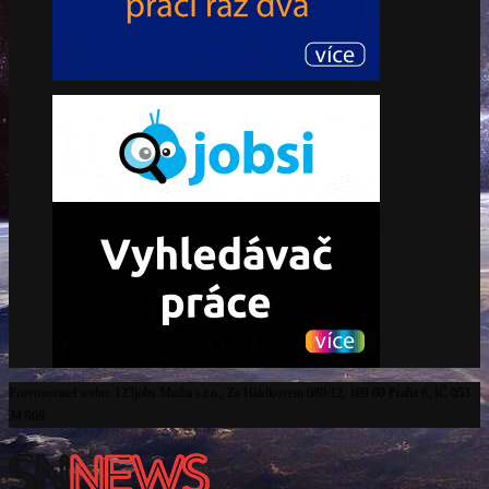
Provozovatel webu: 123jobs Media s.r.o., Za Hládkovem 680/12, 169 00 Praha 6, IČ 053
34 969