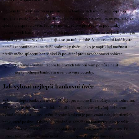
Druhým klíčovým faktorem pro srovnání bankovních úvěrů jsou poplatky
spojené s poskytnutím úvěru. Každá banka si může stanovit různé poplatky za
sjednání a správu úvěru. Proto je nutné pečlivě prostudovat podmínky
jednotlivých bank a porovnat jejich poplatky. Dbejte také na to, jestli jsou tyto
poplatky jednorázové či opakující se po určité době. V neposlední řadě byste
neměli zapomínat ani na další podmínky úvěru, jako je například možnost
předčasného splacení bez sankcí či pojištění proti neschopnosti splácet.
Celkové srovnání těchto klíčových faktorů vám pomůže najít
nejvýhodnější bankovní úvěr pro vaše potřeby.
Jak vybrat nejlepší bankovní úvěr
Vybrat nejlepší bankovní úvěr může být pro mnoho lidí složitým rozhodnutím.
Při výběru je důležité zohlednit několik faktorů, které ovlivňují celkovou
výhodnost a dostupnost úvěru. Prvním krokem je porovnání nabídek různých
bank, které poskytují úvěry. Je vhodné se zaměřit na parametry jako je výše
úrokové sazby, délka splácení a poplatky spojené s uzavřením smlouvy. Dále je
nutné zhodnotit svou finanční situaci a schopnost splácet daný úvěr bez