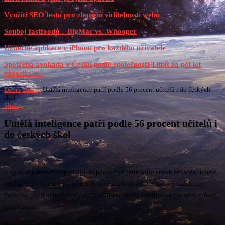
Využití SEO testu pro zlepšení viditelnosti webu
Souboj fastfoodů – BigMac vs. Whooper
Užitečné aplikace v iPhonu pro každého uživatele
Spotřeba avokáda v Česku podle společnosti Titbit za pět let
vzrostla o...
Domů
Služby
Umělá inteligence patří podle 56 procent učitelů i do českých
škol
Služby
Umělá inteligence patří podle 56 procent učitelů i
do českých škol
Z výzkumu rovněž vyplynulo, že podle čtyř pětin oslovených zavádění umělé
inteligence vyžaduje po učitelích nové znalosti a dovednosti v didaktice.
Podobný podíl učitelů si myslí, že aplikace umělé inteligence promění způsob
jejich práce.
Na druhou stranu 78 procent pedagogů si nemyslí, že umělá inteligence zcela