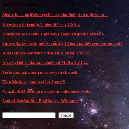
Další podobné články
Sjednejte si pojištění rychle a pohodlně před odjezdem...
K českým kořenům či identitě se v USA...
Schránka se vzorky z planetky Bennu úspěšně přistála...
Fotovoltaiky postupně zlevňují, příčinou pokles cen komponentů
Amazon pro centrum v Kojetíně získal 1500 z...
Alza vyřídí reklamaci zboží od Mall a CZC,...
Testování parametru webových stránek
Elon Musk a jeho projekt SpaceX
Využití SEO testu pro zlepšení viditelnosti webu
Souboj fastfoodů – BigMac vs. Whooper
Hledat
Hledat