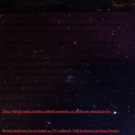
nahradí učitelskou profesi.
S umělou inteligencí v různých podobách v současné době pracuje přibližně
třetina českých učitelů. Čtvrtina ji využívá při generování textů do výuky,
pětina při překladech a zhruba 17 procent při přípravě testů.
Co se týče jednotlivých nástrojů, nejčastěji si učitelé vyzkoušeli práci s
ChatGPT.
Výzkumu v době od 25. dubna do 30. června se zúčastnilo 2175 pedagogů z
celé republiky a jejich průměrný věk byl 46,5 let. Čtyři pětiny respondentů
tvořili učitelé z prvního či druhého stupně základních škol.
Na základních školách v ČR bylo podle statistik ministerstva školství v
minulém školním roce zhruba 92.800 vyučujících.
předchozí články
Žena vyhrála soud s bankou ohledně poplatku za předčasné splacení úvěru
další články
Ropná společnost Exxon koupí za 59,5 miliardy USD konkurenční firmu Pioneer