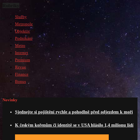
Rubriky
Služby
Metropole
Objektiv
Podnikání
Metro
Internet
Premium
Revue
Finance
Bonus
Novinky
Sjednejte si pojištění rychle a pohodlně před odjezdem k moři
K českým kořenům či identitě se v USA hlásilo 1,4 milionu lidí