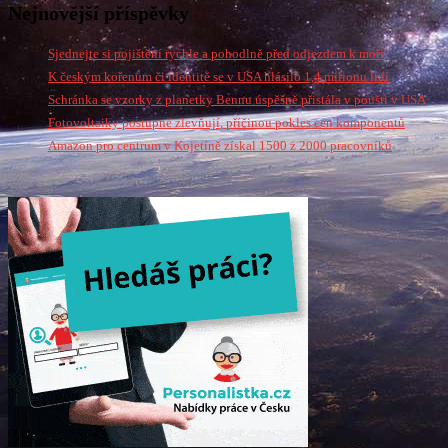
Nejnovější příspěvky
Sjednejte si pojištění rychle a pohodlně před odjezdem k moři
K českým kořenům či identitě se v USA hlásilo 1,4 milionu lidí
Schránka se vzorky z planetky Bennu úspěšně přistála v poušti v USA
Fotovoltaiky postupně zlevňují, příčinou pokles cen komponentů
Amazon pro centrum v Kojetíně získal 1500 z 2000 pracovníků