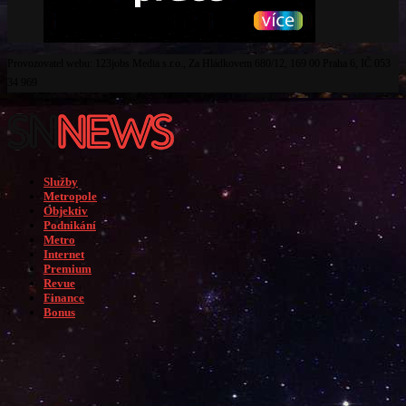
Provozovatel webu: 123jobs Media s.r.o., Za Hládkovem 680/12, 169 00 Praha 6, IČ 053
34 969
Služby
Metropole
Objektiv
Podnikání
Metro
Internet
Premium
Revue
Finance
Bonus