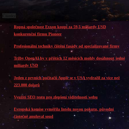
Články
Ropná společnost Exxon koupí za 59,5 miliardy USD
konkurenční firmu Pioneer
Profesionální techniky čištění fasády od specializované firmy
Tržby OpenAI by v příštích 12 měsících mohly dosáhnout jedné
miliardy USD
Jeden z prvních počítačů Apple se v USA vydražil za více než
223.000 dolarů
Využití SEO testu pro zlepšení viditelnosti webu
Evropská komise vyměřila Intelu novou pokutu, původní
částečně anuloval soud