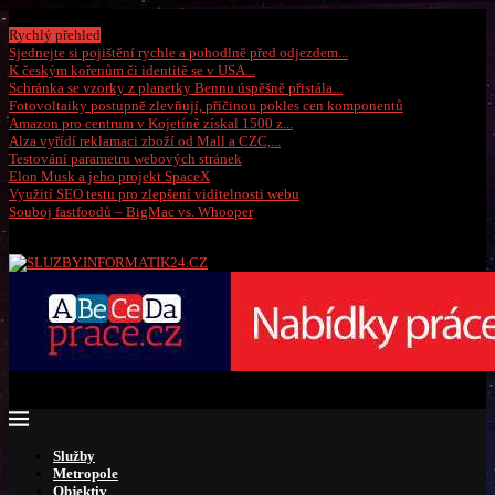
Pátek, 7 srpna 2026
Rychlý přehled
Sjednejte si pojištění rychle a pohodlně před odjezdem...
K českým kořenům či identitě se v USA...
Schránka se vzorky z planetky Bennu úspěšně přistála...
Fotovoltaiky postupně zlevňují, příčinou pokles cen komponentů
Amazon pro centrum v Kojetíně získal 1500 z...
Alza vyřídí reklamaci zboží od Mall a CZC,...
Testování parametru webových stránek
Elon Musk a jeho projekt SpaceX
Využití SEO testu pro zlepšení viditelnosti webu
Souboj fastfoodů – BigMac vs. Whooper
Služby
Metropole
Objektiv