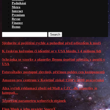
Podnikání
Metro
Internet
Premium
Revue
Finance
Bonus
Search
Sjednejte si pojištění rychle a pohodlně před odjezdem k moři
K českým kořenům či identitě se v USA hlásilo 1,4 milionu lidí
Schránka se vzorky z planetky Bennu úspěšně přistála v poušti v
USA
Fotovoltaiky postupně zlevňují, příčinou pokles cen komponentů
Amazon pro centrum v Kojetíně získal 1500 z 2000 pracovníků
Alza vyřídí reklamaci zboží od Mall a CZC, dle expertky je
kampaň...
Testování parametru webových stránek
Elon Musk a jeho projekt SpaceX