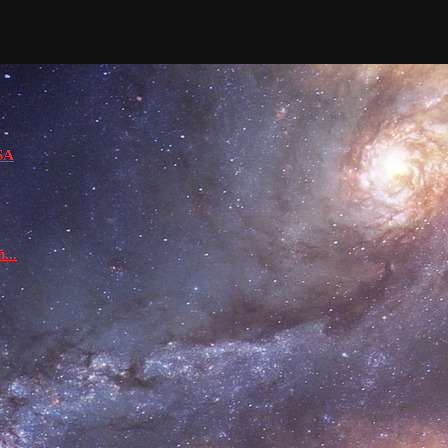
USA
...