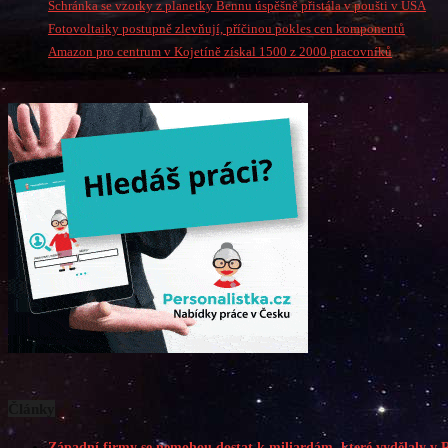
Schránka se vzorky z planetky Bennu úspěšně přistála v poušti v USA
Fotovoltaiky postupně zlevňují, příčinou pokles cen komponentů
Amazon pro centrum v Kojetíně získal 1500 z 2000 pracovníků
Články
Západní firmy se nemohou dostat k miliardám, které vydělaly v 