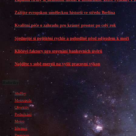
Zažijte evropskou uměleckou historii ve středu Berlína
Kvalitní péče o zahradu pro krásný prostor po celý rok
Sjednejte si pojištění rychle a pohodlně před odjezdem k moři
Klíčové faktory pro srovnání bankovních úvěrů
Najděte v sobě energii na vyšší pracovní výkon
Rubriky
Služby
Metropole
Objektiv
Podnikání
Metro
Internet
Premium