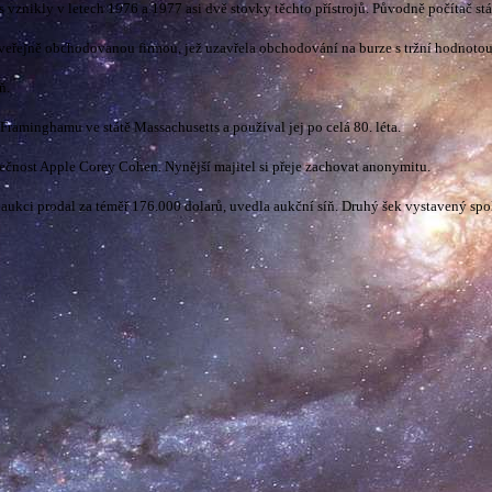
 vznikly v letech 1976 a 1977 asi dvě stovky těchto přístrojů. Původně počítač st
í veřejně obchodovanou firmou, jež uzavřela obchodování na burze s tržní hodnotou 
ň.
Framinghamu ve státě Massachusetts a používal jej po celá 80. léta.
čnost Apple Corey Cohen. Nynější majitel si přeje zachovat anonymitu.
jné aukci prodal za téměř 176.000 dolarů, uvedla aukční síň. Druhý šek vystavený 