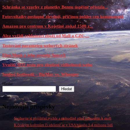
Schránka se vzorky z planetky Bennu úspěšně přistála...
Fotovoltaiky postupně zlevňují, příčinou pokles cen komponentů
Amazon pro centrum v Kojetíně získal 1500 z...
Alza vyřídí reklamaci zboží od Mall a CZC,...
Testování parametru webových stránek
Elon Musk a jeho projekt SpaceX
Využití SEO testu pro zlepšení viditelnosti webu
Souboj fastfoodů – BigMac vs. Whooper
Hledat
Hledat
Nejnovější příspěvky
Sjednejte si pojištění rychle a pohodlně před odjezdem k moři
K českým kořenům či identitě se v USA hlásilo 1,4 milionu lidí