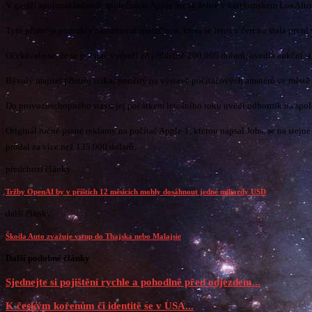
V garáži spoluzakladatele společnosti Apple Steva Jobse v kalifornském Los Altos
Tyto přístroje pomohly nastartovat společnost, která se letos v červnu stala prvn
Očekávalo se, že se počítač vydraží za přibližně 200.000 dolarů, uvedla aukční sí
Bývalý majitel přístroj získal použitý na výstavě počítačových amatérů ve městě 
Do provozuschopného stavu jej počátkem letošního roku uvedl odborník na spole
Originál ručně psané reklamy na počítač Apple-1, kterou napsal Jobs, se na ste
prodal za více než 135.000 dolarů.
předchozí články
Tržby OpenAI by v příštích 12 měsících mohly dosáhnout jedné miliardy USD
další články
Škoda Auto zvažuje vstup do Thajska nebo Malajsie
Další podobné články
Sjednejte si pojištění rychle a pohodlně před odjezdem...
K českým kořenům či identitě se v USA...