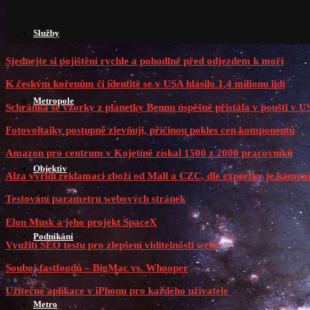
Služby
Sjednejte si pojištění rychle a pohodlně před odjezdem k moři
K českým kořenům či identitě se v USA hlásilo 1,4 milionu lidí
Metropole
Schránka se vzorky z planetky Bennu úspěšně přistála v poušti v 
Fotovoltaiky postupně zlevňují, příčinou pokles cen komponentů
Amazon pro centrum v Kojetíně získal 1500 z 2000 pracovníků
Objektiv
Alza vyřídí reklamaci zboží od Mall a CZC, dle expertky je kampaň
Testování parametru webových stránek
Elon Musk a jeho projekt SpaceX
Podnikání
Využití SEO testu pro zlepšení viditelnosti webu
Souboj fastfoodů – BigMac vs. Whooper
Užitečné aplikace v iPhonu pro každého uživatele
Metro