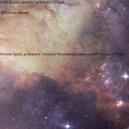
ál 666 dolarů a prodalo se kolem 175 kusů.
tři biliony dolarů.
společností Apple, podepsaný Jobsem a Wozniakem a datovaný 19. března 1976 se