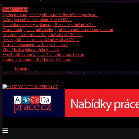
Neděle, 9 srpna 2026
Rychlý přehled
Sjednejte si pojištění rychle a pohodlně před odjezdem...
K českým kořenům či identitě se v USA...
Schránka se vzorky z planetky Bennu úspěšně přistála...
Fotovoltaiky postupně zlevňují, příčinou pokles cen komponentů
Amazon pro centrum v Kojetíně získal 1500 z...
Alza vyřídí reklamaci zboží od Mall a CZC,...
Testování parametru webových stránek
Elon Musk a jeho projekt SpaceX
Využití SEO testu pro zlepšení viditelnosti webu
Souboj fastfoodů – BigMac vs. Whooper
Kontakt