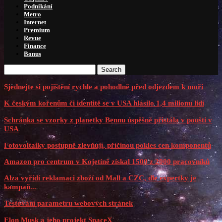
Podnikání
Metro
Internet
Premium
Revue
Finance
Bonus
Search
Sjednejte si pojištění rychle a pohodlně před odjezdem k moři
K českým kořenům či identitě se v USA hlásilo 1,4 milionu lidí
Schránka se vzorky z planetky Bennu úspěšně přistála v poušti v
USA
Fotovoltaiky postupně zlevňují, příčinou pokles cen komponentů
Amazon pro centrum v Kojetíně získal 1500 z 2000 pracovníků
Alza vyřídí reklamaci zboží od Mall a CZC, dle expertky je
kampaň...
Testování parametru webových stránek
Elon Musk a jeho projekt SpaceX