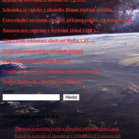
Schránka se vzorky z planetky Bennu úspěšně přistála...
Fotovoltaiky postupně zlevňují, příčinou pokles cen komponentů
Amazon pro centrum v Kojetíně získal 1500 z...
Alza vyřídí reklamaci zboží od Mall a CZC,...
Testování parametru webových stránek
Elon Musk a jeho projekt SpaceX
Využití SEO testu pro zlepšení viditelnosti webu
Souboj fastfoodů – BigMac vs. Whooper
Hledat
Hledat
Nejnovější příspěvky
Sjednejte si pojištění rychle a pohodlně před odjezdem k moři
K českým kořenům či identitě se v USA hlásilo 1,4 milionu lidí