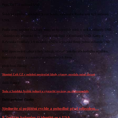
PepsiCo 718 milionů USD.
Švédský výrobce nákladních aut Scania vykázal v Rusku zisk 621 milionů
USD.
Podle zemí nejvíce vydělaly firmy ze Spojených států, a to 4,9 miliardy USD.
Následovaly německé firmy, jejich zisk činil 2,4 miliardy USD. Firmy z
Rakouska vydělaly 1,9 miliardy USD a švýcarské firmy jednu miliardu USD.
KSE zpracovává údaje z řady zdrojů, včetně ruského obchodního rejstříku,
tiskových zpráv a z oznámení jednotlivých firem.
předchozí články
Skupině Colt CZ v pololetí meziročně klesly výnosy, prodala méně zbraní
další články
Tesla a Saúdská Arábie jednají o výstavbě továrny na elektromobily
Další podobné články
Sjednejte si pojištění rychle a pohodlně před odjezdem...
K českým kořenům či identitě se v USA...