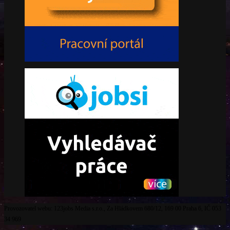
Provozovatel webu: 123jobs Media s.r.o., Za Hládkovem 680/12, 169 00 Praha 6, IČ 053
34 969