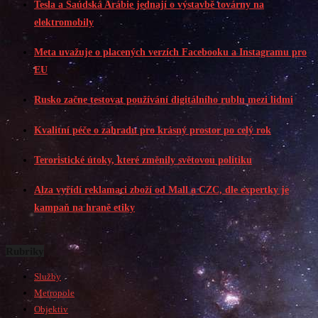
Tesla a Saúdská Arábie jednají o výstavbě továrny na
elektromobily
Meta uvažuje o placených verzích Facebooku a Instagramu pro
EU
Rusko začne testovat používání digitálního rublu mezi lidmi
Kvalitní péče o zahradu pro krásný prostor po celý rok
Teroristické útoky, které změnily světovou politiku
Alza vyřídí reklamaci zboží od Mall a CZC, dle expertky je
kampaň na hraně etiky
Rubriky
Služby
Metropole
Objektiv