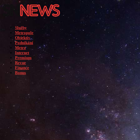
Služby
Metropole
Objektiv
Podnikání
Metro
Internet
Premium
Revue
Finance
Bonus