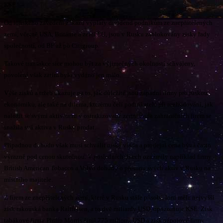
KSE.
Od loňského zavedení zákazu výplaty dividend podnikům ze znepřátelených
zemí, včetně USA, Británie a zemí EU, jsou v Rusku zablokovány zisky řady
společností, od BP až po Citigroup.
Takové transakce sice mohou být za výjimečných okolností schváleny,
povolení však zatím bylo vydáno jen málo.
Výše zisků a tržeb ukazuje na to, jak důležité jsou západní firmy pro ruskou
ekonomiku, ale také na dilema, kterému čelí podnikatelé při rozhodování, jak
naložit se svými aktivitami v ostrakizované zemi. Řada zahraničních firem se
snažila svá aktiva v Rusku prodat.
Případnou dohodu však musí schválit ruská vláda a prodejní cena bývá často
výrazně pod cenou skutečnou. V posledních dnech oznámily například firmy
British American Tobacco a Volvo dohody o přesunu svých aktiv v Rusku na
místního majitele.
Z firem ze znepřátelených zemí, které v Rusku stále působí, loni měla nejvyšší
zisk rakouská banka Raiffeisen, a to dvě miliardy USD, upozorňuje KSE. Zisk
tabákové firmy Philip Morris činil 775 milionů USD a zisk nápojové firmy