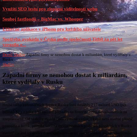
Využití SEO testu pro zlepšení viditelnosti webu
Souboj fastfoodů – BigMac vs. Whooper
Užitečné aplikace v iPhonu pro každého uživatele
Spotřeba avokáda v Česku podle společnosti Titbit za pět let
vzrostla o...
Domů
Služby
Západní firmy se nemohou dostat k miliardám, které vydělaly v
Rusku
Služby
Západní firmy se nemohou dostat k miliardám,
které vydělaly v Rusku
Hrubé tržby zahraničních firem v Rusku loni dosáhly 217 miliard USD (pět
bilionů Kč), z toho 199 miliard připadlo na firmy ze zemí považovaných za
znepřátelené. Od té doby mohla čísla výrazně vzrůst, i když není možné přesně
posoudit o kolik, protože většina mezinárodních podniků působících v Rusku
zveřejňuje své výsledky dosažené v této zemi pouze jednou ročně, upozornila