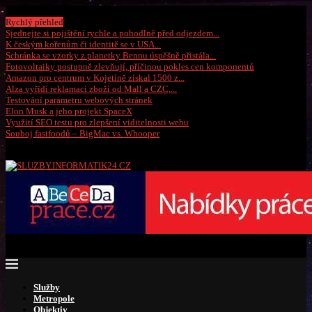
Sobota, 8 srpna 2026
Rychlý přehled
Sjednejte si pojištění rychle a pohodlně před odjezdem...
K českým kořenům či identitě se v USA...
Schránka se vzorky z planetky Bennu úspěšně přistála...
Fotovoltaiky postupně zlevňují, příčinou pokles cen komponentů
Amazon pro centrum v Kojetíně získal 1500 z...
Alza vyřídí reklamaci zboží od Mall a CZC,...
Testování parametru webových stránek
Elon Musk a jeho projekt SpaceX
Využití SEO testu pro zlepšení viditelnosti webu
Souboj fastfoodů – BigMac vs. Whooper
Služby
Metropole
Objektiv