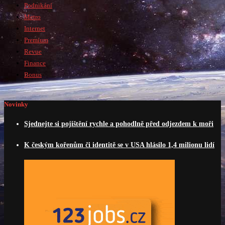
Podnikání
Metro
Internet
Premium
Revue
Finance
Bonus
Novinky
Sjednejte si pojištění rychle a pohodlně před odjezdem k moři
K českým kořenům či identitě se v USA hlásilo 1,4 milionu lidí