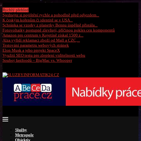
Čtvrtek, 6 srpna 2026
Rychlý přehled
Sjednejte si pojištění rychle a pohodlně před odjezdem...
K českým kořenům či identitě se v USA...
Schránka se vzorky z planetky Bennu úspěšně přistála...
Fotovoltaiky postupně zlevňují, příčinou pokles cen komponentů
Amazon pro centrum v Kojetíně získal 1500 z...
Alza vyřídí reklamaci zboží od Mall a CZC,...
Testování parametru webových stránek
Elon Musk a jeho projekt SpaceX
Využití SEO testu pro zlepšení viditelnosti webu
Souboj fastfoodů – BigMac vs. Whooper
Služby
Metropole
Objektiv