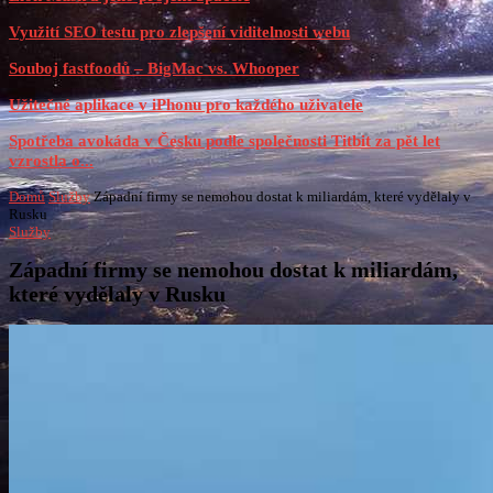
Využití SEO testu pro zlepšení viditelnosti webu
Souboj fastfoodů – BigMac vs. Whooper
Užitečné aplikace v iPhonu pro každého uživatele
Spotřeba avokáda v Česku podle společnosti Titbit za pět let
vzrostla o...
Domů
Služby
Západní firmy se nemohou dostat k miliardám, které vydělaly v
Rusku
Služby
Západní firmy se nemohou dostat k miliardám,
které vydělaly v Rusku