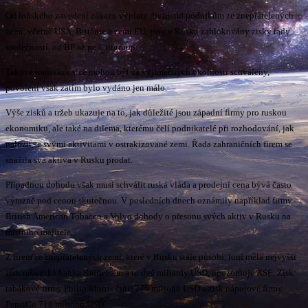
Od loňského zavedení zákazu výplaty dividend podnikům ze znepřátelených
zemí, včetně USA, Británie a zemí EU, jsou v Rusku zablokovány zisky řady
společností, od BP až po Citigroup.
Takové transakce sice mohou být za výjimečných okolností schváleny,
povolení však zatím bylo vydáno jen málo.
Výše zisků a tržeb ukazuje na to, jak důležité jsou západní firmy pro ruskou
ekonomiku, ale také na dilema, kterému čelí podnikatelé při rozhodování, jak
naložit se svými aktivitami v ostrakizované zemi. Řada zahraničních firem se
snažila svá aktiva v Rusku prodat.
Případnou dohodu však musí schválit ruská vláda a prodejní cena bývá často
výrazně pod cenou skutečnou. V posledních dnech oznámily například firmy
British American Tobacco a Volvo dohody o přesunu svých aktiv v Rusku na
místního majitele.
Z firem ze znepřátelených zemí, které v Rusku stále působí, loni měla nejvyšší
zisk rakouská banka Raiffeisen, a to dvě miliardy USD, upozorňuje KSE. Zisk
tabákové firmy Philip Morris činil 775 milionů USD a zisk nápojové firmy
PepsiCo 718 milionů USD.