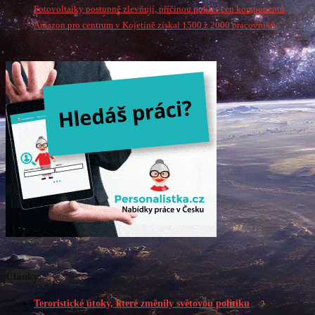
Fotovoltaiky postupně zlevňují, příčinou pokles cen komponentů
Amazon pro centrum v Kojetíně získal 1500 z 2000 pracovníků
Články
Teroristické útoky, které změnily světovou politiku