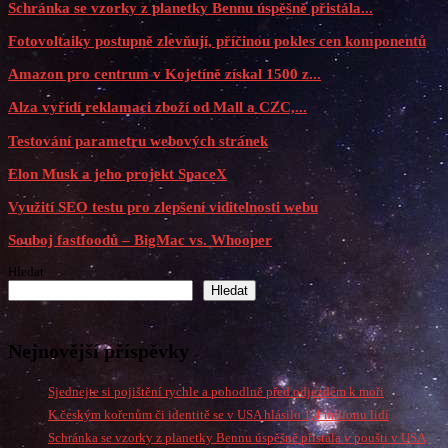
Schránka se vzorky z planetky Bennu úspěšně přistála...
Fotovoltaiky postupně zlevňují, příčinou pokles cen komponentů
Amazon pro centrum v Kojetíně získal 1500 z...
Alza vyřídí reklamaci zboží od Mall a CZC,...
Testování parametru webových stránek
Elon Musk a jeho projekt SpaceX
Využití SEO testu pro zlepšení viditelnosti webu
Souboj fastfoodů – BigMac vs. Whooper
Hledat
Hledat
Nejnovější příspěvky
Sjednejte si pojištění rychle a pohodlně před odjezdem k moři
K českým kořenům či identitě se v USA hlásilo 1,4 milionu lidí
Schránka se vzorky z planetky Bennu úspěšně přistála v poušti v USA