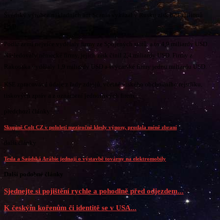
Švédský výrobce nákladních aut Scania vykázal v Rusku zisk 621 milionů
USD.
Podle zemí nejvíce vydělaly firmy ze Spojených států, a to 4,9 miliardy USD.
Následovaly německé firmy, jejich zisk činil 2,4 miliardy USD. Firmy z
Rakouska vydělaly 1,9 miliardy USD a švýcarské firmy jednu miliardu USD.
KSE zpracovává údaje z řady zdrojů, včetně ruského obchodního rejstříku,
tiskových zpráv a z oznámení jednotlivých firem.
předchozí články
Skupině Colt CZ v pololetí meziročně klesly výnosy, prodala méně zbraní
další články
Tesla a Saúdská Arábie jednají o výstavbě továrny na elektromobily
Další podobné články
Sjednejte si pojištění rychle a pohodlně před odjezdem...
K českým kořenům či identitě se v USA...