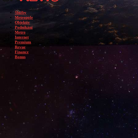
Služby
Metropole
Objektiv
Podnikání
Metro
Internet
Premium
Revue
Finance
Bonus