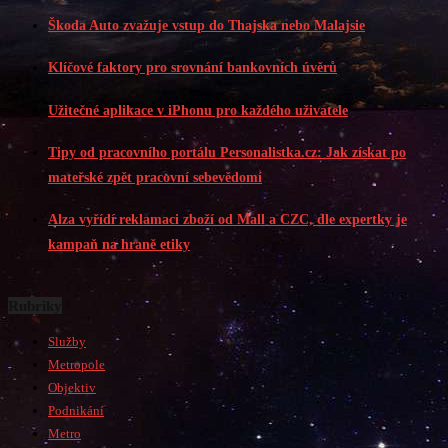
Škoda Auto zvažuje vstup do Thajska nebo Malajsie
Klíčové faktory pro srovnání bankovních úvěrů
Užitečné aplikace v iPhonu pro každého uživatele
Tipy od pracovního portálu Personalistka.cz: Jak získat po
mateřské zpět pracovní sebevědomí
Alza vyřídí reklamaci zboží od Mall a CZC, dle expertky je
kampaň na hraně etiky
Rubriky
Služby
Metropole
Objektiv
Podnikání
Metro