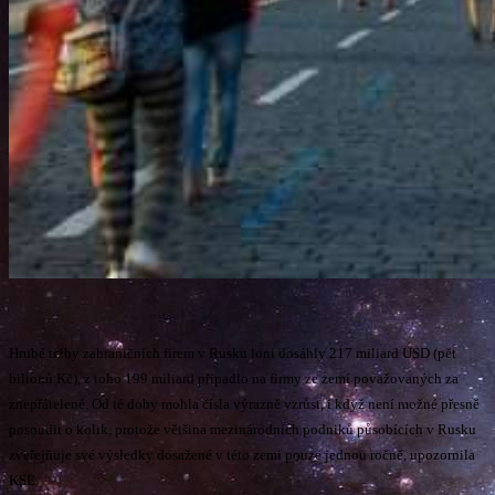
Hrubé tržby zahraničních firem v Rusku loni dosáhly 217 miliard USD (pět
bilionů Kč), z toho 199 miliard připadlo na firmy ze zemí považovaných za
znepřátelené. Od té doby mohla čísla výrazně vzrůst, i když není možné přesně
posoudit o kolik, protože většina mezinárodních podniků působících v Rusku
zveřejňuje své výsledky dosažené v této zemi pouze jednou ročně, upozornila
KSE.