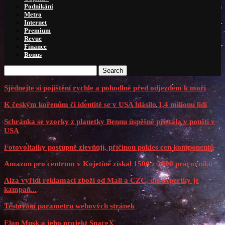
Podnikání
Metro
Internet
Premium
Revue
Finance
Bonus
Search
Sjednejte si pojištění rychle a pohodlně před odjezdem k moři
K českým kořenům či identitě se v USA hlásilo 1,4 milionu lidí
Schránka se vzorky z planetky Bennu úspěšně přistála v poušti v
USA
Fotovoltaiky postupně zlevňují, příčinou pokles cen komponentů
Amazon pro centrum v Kojetíně získal 1500 z 2000 pracovníků
Alza vyřídí reklamaci zboží od Mall a CZC, dle expertky je
kampaň...
Testování parametru webových stránek
Elon Musk a jeho projekt SpaceX