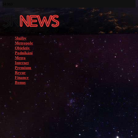
34 969
Služby
Metropole
Objektiv
Podnikání
Metro
Internet
Premium
Revue
Finance
Bonus