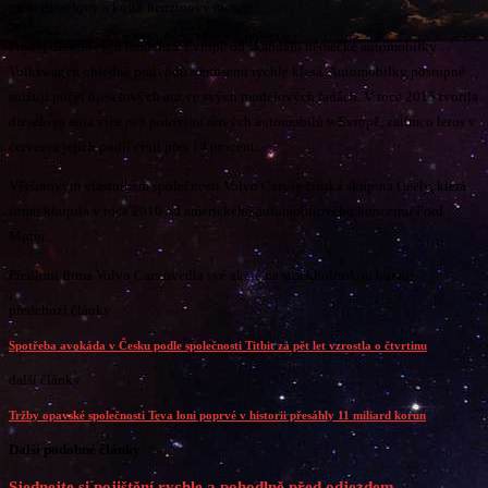
mělo dieselový a kolik benzinový motor.
Prodej dieselových modelů v Evropě od skandálu německé automobilky
Volkswagen ohledně podvodů s emisemi rychle klesá. Automobilky postupně
snižují počet dieselových aut ve svých modelových řadách. V roce 2015 tvořila
dieselová auta více než polovinu nových automobilů v Evropě, zatímco letos v
červenci jejich podíl činil přes 14 procent.
Většinovým vlastníkem společnosti Volvo Cars je čínská skupina Geely, která
firmu koupila v roce 2010 od amerického automobilového koncernu Ford
Motor.
Předloni firma Volvo Cars uvedla své akcie na stockholmskou burzu.
předchozí články
Spotřeba avokáda v Česku podle společnosti Titbit za pět let vzrostla o čtvrtinu
další články
Tržby opavské společnosti Teva loni poprvé v historii přesáhly 11 miliard korun
Další podobné články
Sjednejte si pojištění rychle a pohodlně před odjezdem...