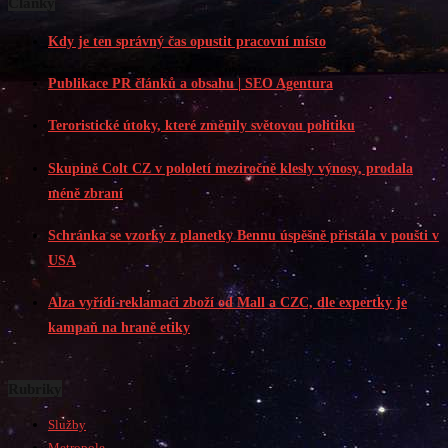
Články
Kdy je ten správný čas opustit pracovní místo
Publikace PR článků a obsahu | SEO Agentura
Teroristické útoky, které změnily světovou politiku
Skupině Colt CZ v pololetí meziročně klesly výnosy, prodala
méně zbraní
Schránka se vzorky z planetky Bennu úspěšně přistála v poušti v
USA
Alza vyřídí reklamaci zboží od Mall a CZC, dle expertky je
kampaň na hraně etiky
Rubriky
Služby
Metropole