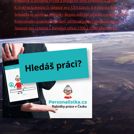
Sjednejte si pojištění rychle a pohodlně před odjezdem k moři
K českým kořenům či identitě se v USA hlásilo 1,4 milionu lidí
Schránka se vzorky z planetky Bennu úspěšně přistála v poušti v USA
Fotovoltaiky postupně zlevňují, příčinou pokles cen komponentů
Amazon pro centrum v Kojetíně získal 1500 z 2000 pracovníků