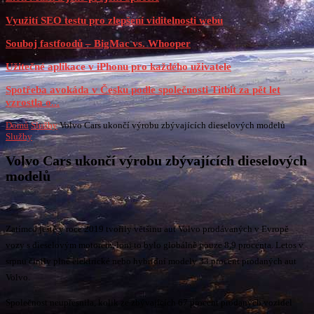
Využití SEO testu pro zlepšení viditelnosti webu
Souboj fastfoodů – BigMac vs. Whooper
Užitečné aplikace v iPhonu pro každého uživatele
Spotřeba avokáda v Česku podle společnosti Titbit za pět let
vzrostla o...
Domů
Služby
Volvo Cars ukončí výrobu zbývajících dieselových modelů
Služby
Volvo Cars ukončí výrobu zbývajících dieselových
modelů
Zatímco ještě v roce 2019 tvořily většinu aut Volvo prodávaných v Evropě
vozy s dieselovým motorem, loni to bylo globálně pouze 8,9 procenta. Letos v
srpnu činily plně elektrické nebo hybridní modely 33 procent prodaných aut
Volvo.
Společnost neupřesnila, kolik ze zbývajících 67 procent prodaných vozidel