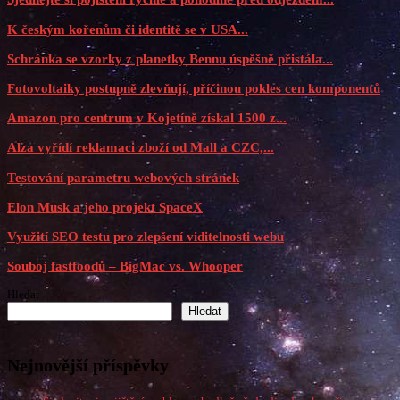
K českým kořenům či identitě se v USA...
Schránka se vzorky z planetky Bennu úspěšně přistála...
Fotovoltaiky postupně zlevňují, příčinou pokles cen komponentů
Amazon pro centrum v Kojetíně získal 1500 z...
Alza vyřídí reklamaci zboží od Mall a CZC,...
Testování parametru webových stránek
Elon Musk a jeho projekt SpaceX
Využití SEO testu pro zlepšení viditelnosti webu
Souboj fastfoodů – BigMac vs. Whooper
Hledat
Hledat
Nejnovější příspěvky