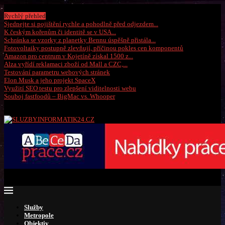
Sobota, 8 srpna 2026
Rychlý přehled
Sjednejte si pojištění rychle a pohodlně před odjezdem...
K českým kořenům či identitě se v USA...
Schránka se vzorky z planetky Bennu úspěšně přistála...
Fotovoltaiky postupně zlevňují, příčinou pokles cen komponentů
Amazon pro centrum v Kojetíně získal 1500 z...
Alza vyřídí reklamaci zboží od Mall a CZC,...
Testování parametru webových stránek
Elon Musk a jeho projekt SpaceX
Využití SEO testu pro zlepšení viditelnosti webu
Souboj fastfoodů – BigMac vs. Whooper
Služby
Metropole
Objektiv