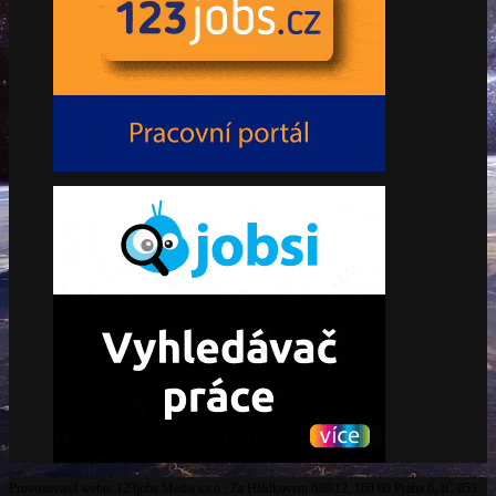
Provozovatel webu: 123jobs Media s.r.o., Za Hládkovem 680/12, 169 00 Praha 6, IČ 053