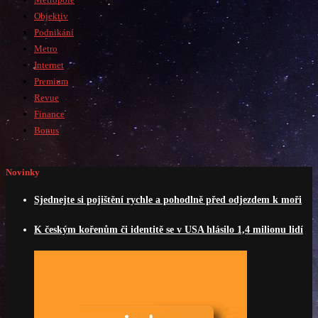
Objektiv
Podnikání
Metro
Internet
Premium
Revue
Finance
Bonus
Novinky
Sjednejte si pojištění rychle a pohodlně před odjezdem k moři
K českým kořenům či identitě se v USA hlásilo 1,4 milionu lidí