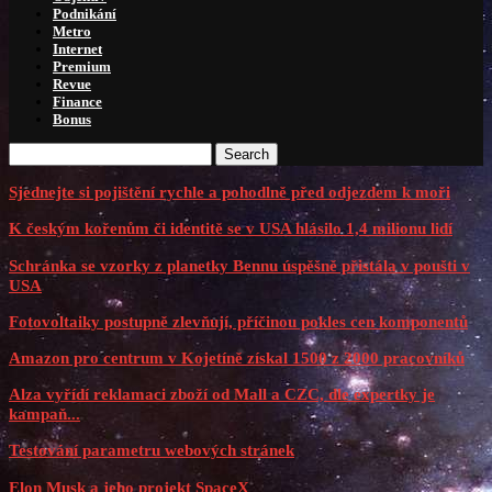
Podnikání
Metro
Internet
Premium
Revue
Finance
Bonus
Search
Sjednejte si pojištění rychle a pohodlně před odjezdem k moři
K českým kořenům či identitě se v USA hlásilo 1,4 milionu lidí
Schránka se vzorky z planetky Bennu úspěšně přistála v poušti v
USA
Fotovoltaiky postupně zlevňují, příčinou pokles cen komponentů
Amazon pro centrum v Kojetíně získal 1500 z 2000 pracovníků
Alza vyřídí reklamaci zboží od Mall a CZC, dle expertky je
kampaň...
Testování parametru webových stránek
Elon Musk a jeho projekt SpaceX